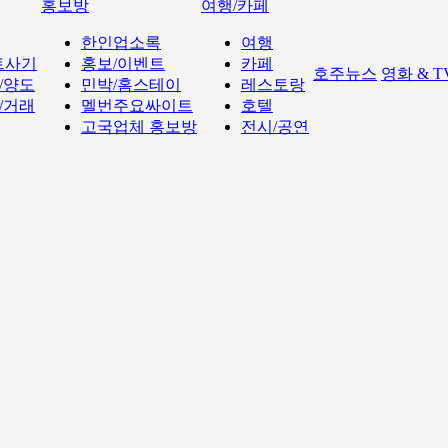
홍보방
여행/카페
한인업소록
여행
트사기
홍보/이벤트
카페
호주뉴스
영화 & 
/양도
민박/홈스테이
레스토랑
/거래
멜번주요싸이트
호텔
고국업체 홍보방
전시/공연