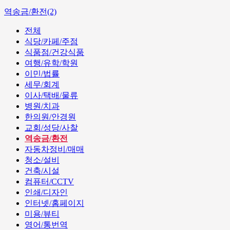
역송금/환전(2)
전체
식당/카페/주점
식품점/건강식품
여행/유학/학원
이민/법률
세무/회계
이사/택배/물류
병원/치과
한의원/안경원
교회/성당/사찰
역송금/환전
자동차정비/매매
청소/설비
건축/시설
컴퓨터/CCTV
인쇄/디자인
인터넷/홈페이지
미용/뷰티
영어/통번역