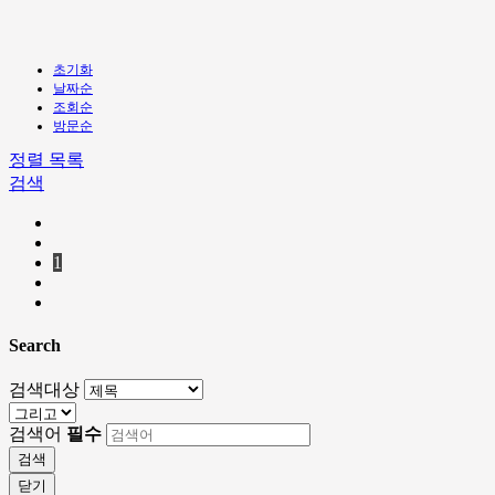
초기화
날짜순
조회순
방문순
정렬
목록
검색
1
Search
검색대상
검색어
필수
검색
닫기