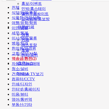
홍보/이벤트
전체
민박/홈스테이
식당/카페/주점
멜번주요싸이트
식품점/건강식품
고국업체 홍보방
여행/유학/학원
여행/카페
이민/법률
세무/회계
여행
이사/택배/물류
카페
병원/치과
레스토랑
한의원/안경원
호텔
교회/성당/사찰
전시/공연
역송금/환전(2)
호주뉴스
자동차정비/매매
청소/설비
건축/시설
영화 & TV보기
컴퓨터/CCTV
인쇄/디자인
인터넷/홈페이지
미용/뷰티
영어/통번역
부동산/기타