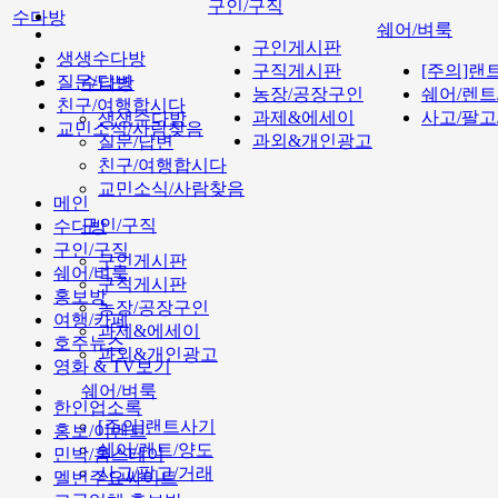
구인/구직
수다방
쉐어/벼룩
구인게시판
생생수다방
구직게시판
[주의]랜
질문/답변
수다방
농장/공장구인
쉐어/렌트
친구/여행합시다
과제&에세이
사고/팔고
생생수다방
교민소식/사람찾음
과외&개인광고
질문/답변
친구/여행합시다
교민소식/사람찾음
메인
구인/구직
수다방
구인/구직
구인게시판
쉐어/벼룩
구직게시판
홍보방
농장/공장구인
여행/카페
과제&에세이
호주뉴스
과외&개인광고
영화 & TV보기
쉐어/벼룩
한인업소록
[주의]랜트사기
홍보/이벤트
쉐어/렌트/양도
민박/홈스테이
사고/팔고/거래
멜번주요싸이트