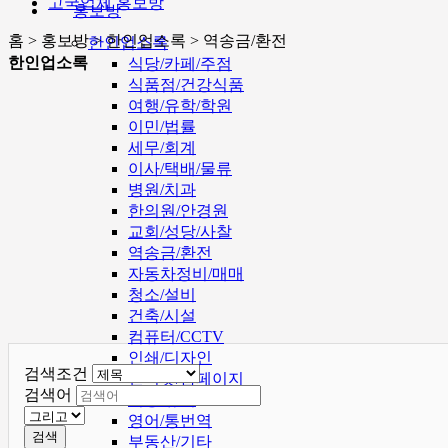
고국업체 홍보방
홍보방
홈 > 홍보방 > 한인업소록 > 역송금/환전
한인업소록
한인업소록
식당/카페/주점
식품점/건강식품
여행/유학/학원
이민/법률
세무/회계
이사/택배/물류
병원/치과
한의원/안경원
교회/성당/사찰
역송금/환전
자동차정비/매매
청소/설비
건축/시설
컴퓨터/CCTV
인쇄/디자인
검색조건
인터넷/홈페이지
검색어
미용/뷰티
영어/통번역
검색
부동산/기타