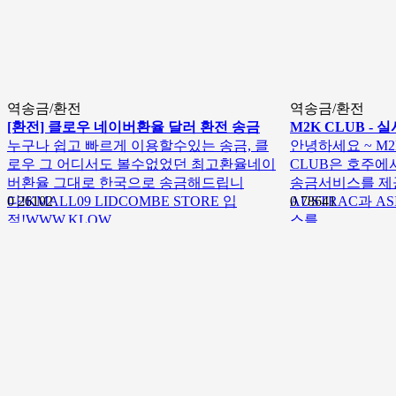
역송금/환전
역송금/환전
[환전] 클로우 네이버환율 달러 환전 송금
M2K CLUB -
누구나 쉽고 빠르게 이용할수있는 송금, 클
안녕하세요 ~ M2
로우 그 어디서도 볼수없었던 최고환율네이
CLUB은 호주에
버환율 그대로 한국으로 송금해드립니
송금서비스를 제
다!KMALL09 LIDCOMBE STORE 입
0
26102
AUSTRAC과 A
0
78641
점!WWW.KLOW…
스를 …