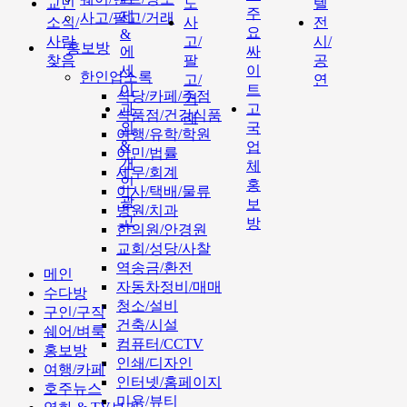
교민
도
텔
주
제
사고/팔고/거래
소식/
사
전
요
&
사람
고/
시/
홍보방
에
싸
찾음
팔
공
세
이
한인업소록
고/
연
이
트
식당/카페/주점
거
과
고
식품점/건강식품
래
외
국
여행/유학/학원
&
업
이민/법률
개
체
세무/회계
인
홍
이사/택배/물류
광
보
병원/치과
고
방
한의원/안경원
교회/성당/사찰
역송금/환전
메인
자동차정비/매매
수다방
청소/설비
구인/구직
건축/시설
쉐어/벼룩
컴퓨터/CCTV
홍보방
인쇄/디자인
여행/카페
인터넷/홈페이지
호주뉴스
미용/뷰티