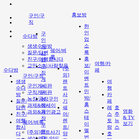
홍보방
구인/구
직
한
인
구
수다방
업
인
소
생생수다방
게
쉐어/벼
록
질문/답변
시
룩
홍
친구/여행합시다
판
여행/카
보/
교민소식/사람찾음
구
[주
수다방
페
이
직
의]
구인/구직
벤
게
생생
랜
여
트
구인게시판
시
수다
트
행
민
구직게시판
판
방
사
카
박/
농장/공장구인
농
질문/
기
페
홈
과제&에세이
장/
답변
쉐
레
호
스
영화
과외&개인광고
공
친구/
어/
스
주
테
& TV
장
여행
렌
토
뉴
쉐어/벼룩
보기
이
구
합시
트/
랑
스
멜
인
[주의]랜트사기
다
양
호
번
과
쉐어/렌트/양도