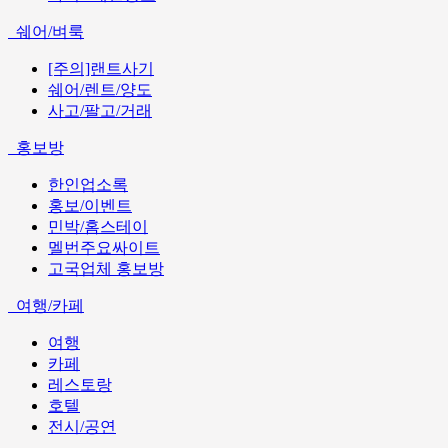
쉐어/벼룩
[주의]랜트사기
쉐어/렌트/양도
사고/팔고/거래
홍보방
한인업소록
홍보/이벤트
민박/홈스테이
멜번주요싸이트
고국업체 홍보방
여행/카페
여행
카페
레스토랑
호텔
전시/공연