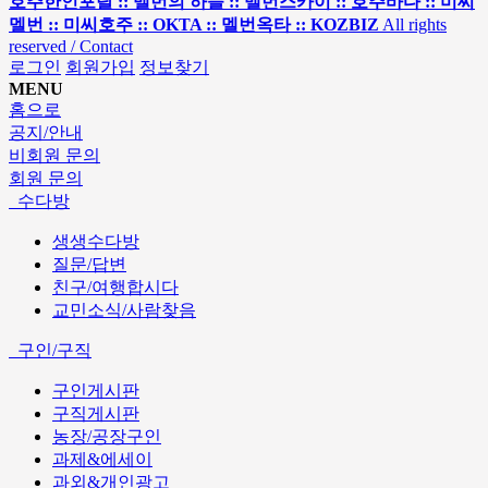
호주한인포탈 :: 멜번의 하늘 :: 멜번스카이 :: 호주바다 :: 미씨
멜번 :: 미씨호주 :: OKTA :: 멜번옥타 :: KOZBIZ
All rights
reserved / Contact
로그인
회원가입
정보찾기
MENU
홈으로
공지/안내
비회원 문의
회원 문의
수다방
생생수다방
질문/답변
친구/여행합시다
교민소식/사람찾음
구인/구직
구인게시판
구직게시판
농장/공장구인
과제&에세이
과외&개인광고