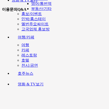
영화 & TV보기
영어/통번역
부동산/기타
이용문의Q&A
홍보/이벤트
민박/홈스테이
멜번주요싸이트
고국업체 홍보방
여행/카페
여행
카페
레스토랑
호텔
전시/공연
호주뉴스
영화 & TV보기