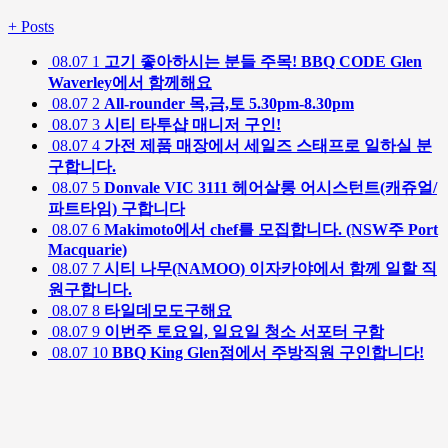
+
Posts
08.07
1
고기 좋아하시는 분들 주목! BBQ CODE Glen
Waverley에서 함께해요
08.07
2
All-rounder 목,금,토 5.30pm-8.30pm
08.07
3
시티 타투샵 매니저 구인!
08.07
4
가전 제품 매장에서 세일즈 스태프로 일하실 분
구합니다.
08.07
5
Donvale VIC 3111 헤어살롱 어시스턴트(캐쥬얼/
파트타임) 구합니다
08.07
6
Makimoto에서 chef를 모집합니다. (NSW주 Port
Macquarie)
08.07
7
시티 나무(NAMOO) 이자카야에서 함께 일할 직
원구합니다.
08.07
8
타일데모도구해요
08.07
9
이번주 토요일, 일요일 청소 서포터 구함
08.07
10
BBQ King Glen점에서 주방직원 구인합니다!