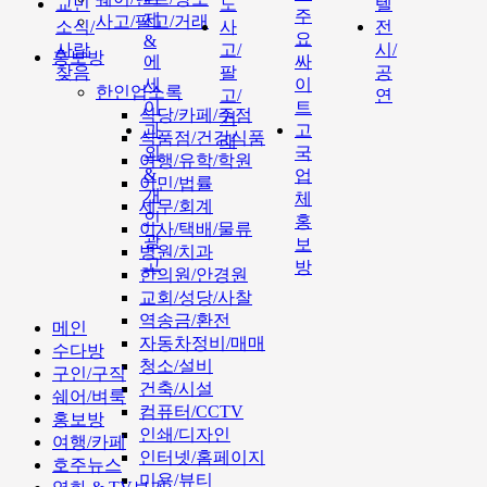
교민
도
텔
주
제
사고/팔고/거래
소식/
사
전
요
&
사람
고/
시/
홍보방
에
싸
찾음
팔
공
세
이
한인업소록
고/
연
이
트
식당/카페/주점
거
과
고
식품점/건강식품
래
외
국
여행/유학/학원
&
업
이민/법률
개
체
세무/회계
인
홍
이사/택배/물류
광
보
병원/치과
고
방
한의원/안경원
교회/성당/사찰
역송금/환전
메인
자동차정비/매매
수다방
청소/설비
구인/구직
건축/시설
쉐어/벼룩
컴퓨터/CCTV
홍보방
인쇄/디자인
여행/카페
인터넷/홈페이지
호주뉴스
미용/뷰티