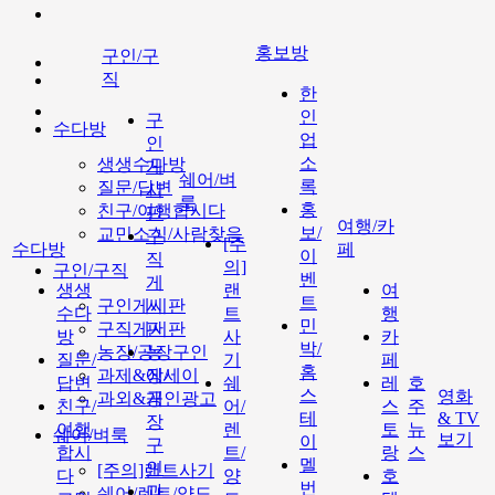
홍보방
구인/구
직
한
인
구
수다방
업
인
소
생생수다방
게
쉐어/벼
록
질문/답변
시
룩
홍
친구/여행합시다
판
여행/카
보/
교민소식/사람찾음
구
[주
수다방
페
이
직
의]
구인/구직
벤
게
생생
랜
여
트
구인게시판
시
수다
트
행
민
구직게시판
판
방
사
카
박/
농장/공장구인
농
질문/
기
페
홈
과제&에세이
장/
답변
쉐
레
호
스
영화
과외&개인광고
공
친구/
어/
스
주
테
& TV
장
여행
렌
토
뉴
쉐어/벼룩
보기
이
구
합시
트/
랑
스
멜
인
[주의]랜트사기
다
양
호
번
과
쉐어/렌트/양도