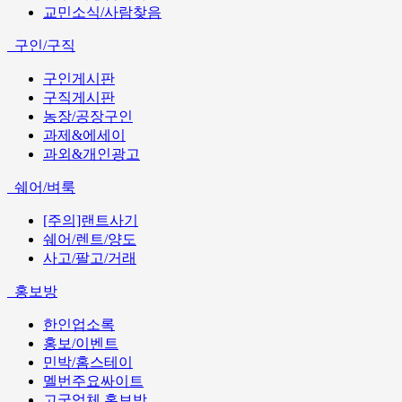
교민소식/사람찾음
구인/구직
구인게시판
구직게시판
농장/공장구인
과제&에세이
과외&개인광고
쉐어/벼룩
[주의]랜트사기
쉐어/렌트/양도
사고/팔고/거래
홍보방
한인업소록
홍보/이벤트
민박/홈스테이
멜번주요싸이트
고국업체 홍보방