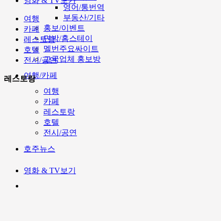
영화 & TV보기
영어/통번역
부동산/기타
여행
홍보/이벤트
카페
민박/홈스테이
레스토랑
멜번주요싸이트
호텔
고국업체 홍보방
전시/공연
여행/카페
레스토랑
여행
카페
레스토랑
호텔
전시/공연
호주뉴스
영화 & TV보기