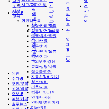
교민
도
텔
주
제
사고/팔고/거래
소식/
사
전
요
&
사람
고/
시/
홍보방
에
싸
찾음
팔
공
세
이
한인업소록
고/
연
이
트
식당/카페/주점
거
과
고
식품점/건강식품
래
외
국
여행/유학/학원
&
업
이민/법률
개
체
세무/회계
인
홍
이사/택배/물류
광
보
병원/치과
고
방
한의원/안경원
교회/성당/사찰
역송금/환전
메인
자동차정비/매매
수다방
청소/설비
구인/구직
건축/시설
쉐어/벼룩
컴퓨터/CCTV
홍보방
인쇄/디자인
여행/카페
인터넷/홈페이지
호주뉴스
미용/뷰티