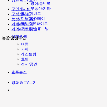
영화 & TV보기
영어/통번역
부동산/기타
구인게시판
홍보/이벤트
구직게시판
민박/홈스테이
농장/공장구인
멜번주요싸이트
과제&에세이
고국업체 홍보방
과외&개인광고
여행/카페
농장/공장구인
여행
카페
레스토랑
호텔
전시/공연
호주뉴스
영화 & TV보기