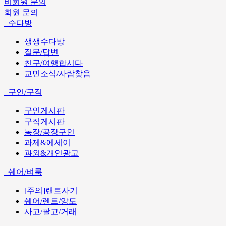
비회원 문의
회원 문의
수다방
생생수다방
질문/답변
친구/여행합시다
교민소식/사람찾음
구인/구직
구인게시판
구직게시판
농장/공장구인
과제&에세이
과외&개인광고
쉐어/벼룩
[주의]랜트사기
쉐어/렌트/양도
사고/팔고/거래