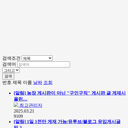
검색조건
검색어
검색
번호
제목
이름
날짜
조회
[알림]
농장 게시판이 아닌 "구인구직" 게시판 글 게재시
올린…
최고관리자
2025.03.21
9109
[알림]
1일 1껀만 게재 가능/유투브/블로그 유입게시글
및 2…