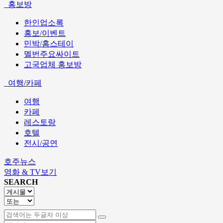
홍보방
한인업소록
홍보/이벤트
민박/홈스테이
멜번주요싸이트
고국업체 홍보방
여행/카페
여행
카페
레스토랑
호텔
전시/공연
호주뉴스
영화 & TV보기
SEARCH