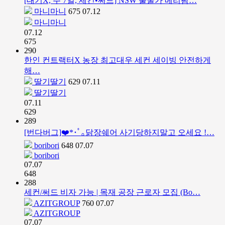
[대기X, 주 7일, 세컨•써드] NSW 울굴가 베리팜…
마니마니
675
07.12
마니마니
07.12
675
290
한인 컨트랙터X 농장 최고대우 세컨 세이빙 안전하게
해…
딸기딸기
629
07.11
딸기딸기
07.11
629
289
[번다버그]❤️*･ﾟ｡닭장쉐어 사기당하지말고 오세요 !…
boribori
648
07.07
boribori
07.07
648
288
세컨/써드 비자 가능 | 목재 공장 근로자 모집 (Bo…
AZITGROUP
760
07.07
AZITGROUP
07.07