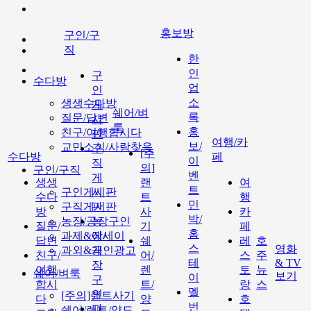
홍보방
구인/구
직
한
인
구
수다방
업
인
소
생생수다방
게
쉐어/벼
록
질문/답변
시
룩
홍
친구/여행합시다
판
여행/카
보/
교민소식/사람찾음
구
[주
수다방
페
이
직
의]
구인/구직
벤
게
생생
랜
여
트
구인게시판
시
수다
트
행
민
구직게시판
판
방
사
카
박/
농장/공장구인
농
질문/
기
페
홈
과제&에세이
장/
답변
쉐
레
호
스
영화
과외&개인광고
공
친구/
어/
스
주
테
& TV
장
여행
렌
토
뉴
쉐어/벼룩
보기
이
구
합시
트/
랑
스
멜
인
[주의]랜트사기
다
양
호
번
과
쉐어/렌트/양도