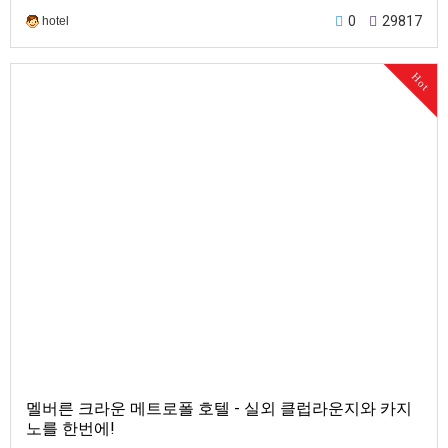
의 중심부에 위…
0
29817
hotel
Hot
멜버른 크라운 메트로폴 호텔 - 실외 클럽라운지와 카지
노를 한번에!