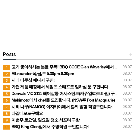
Posts
+
고기 좋아하시는 분들 주목! BBQ CODE Glen Waverley에서 함께해요
08.07
1
All-rounder 목,금,토 5.30pm-8.30pm
08.07
2
시티 타투샵 매니저 구인!
08.07
3
가전 제품 매장에서 세일즈 스태프로 일하실 분 구합니다.
08.07
4
Donvale VIC 3111 헤어살롱 어시스턴트(캐쥬얼/파트타임) 구합니다
08.07
5
Makimoto에서 chef를 모집합니다. (NSW주 Port Macquarie)
08.07
6
시티 나무(NAMOO) 이자카야에서 함께 일할 직원구합니다.
08.07
7
타일데모도구해요
08.07
8
이번주 토요일, 일요일 청소 서포터 구함
08.07
9
BBQ King Glen점에서 주방직원 구인합니다!
08.07
10