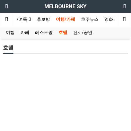
MELBOURNE SKY
쉐어/벼룩
홍보방
여행/카페
호주뉴스
영화 & TV보
여행
카페
레스토랑
호텔
전시/공연
호텔