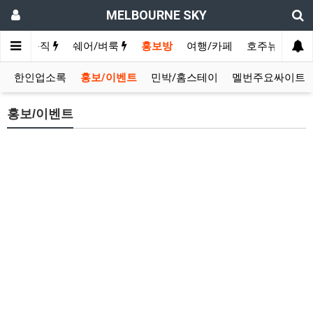
MELBOURNE SKY
구인/구직
쉐어/벼룩
홍보방
여행/카페
호주뉴스
영
한인업소록
홍보/이벤트
민박/홈스테이
멜번주요싸이트
홍보/이벤트