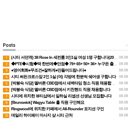
Posts
+
(시티 서던역) 38 Rose ln 세컨룸 3인1실 여성 1명 구합니다(200불) 8월23일부터 입주가능
08.08
1
◆PTE◆시험◆딱 한번에◆만점◆ 79+ 65+ 50+ 36+ 누구든 출제원리로 접근하는 수업
08.08
2
●영어회화●무조건●잘하게●만들어드립니다●
08.08
3
시티 써든크로스앞 2인 1실 (여) 각방에 한분씩 쉐어생 구합니다
08.08
4
[박봉숙 식당] 멜버른 CBD점에서 새벽타임 청소 직원 채용합니다 (경력자 환영)
08.08
5
[박봉숙 식당] 멜버른 CBD점에서 키친핸드 직원 채용합니다
08.08
6
시티에 위치한 뷰티샵에서 일하실 리셉션 선생님 모집합니다
08.08
7
[Brunswick] Wagyu Table 홀 직원 구인해요
08.08
8
Ringwood에 위치한 카페에서 All-Rounder 포지션 구인
08.08
9
데일리 하이페이 마사지 샾 시티 근처
08.08
10