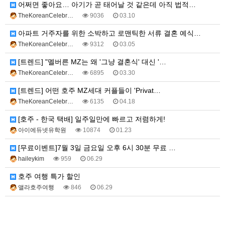
어쩌면 좋아요… 아기가 곧 태어날 것 같은데 아직 법적…
TheKoreanCelebr…
9036
03.10
아파트 거주자를 위한 소박하고 로맨틱한 서류 결혼 예식…
TheKoreanCelebr…
9312
03.05
[트렌드] "멜버른 MZ는 왜 '그냥 결혼식' 대신 '…
TheKoreanCelebr…
6895
03.30
[트렌드] 어떤 호주 MZ세대 커플들이 'Privat…
TheKoreanCelebr…
6135
04.18
[호주 - 한국 택배] 일주일만에 빠르고 저렴하게!
아이에듀넷유학원
10874
01.23
[무료이벤트]7월 3일 금요일 오후 6시 30분 무료 …
haileykim
959
06.29
호주 여행 특가 할인
앨라호주여행
846
06.29