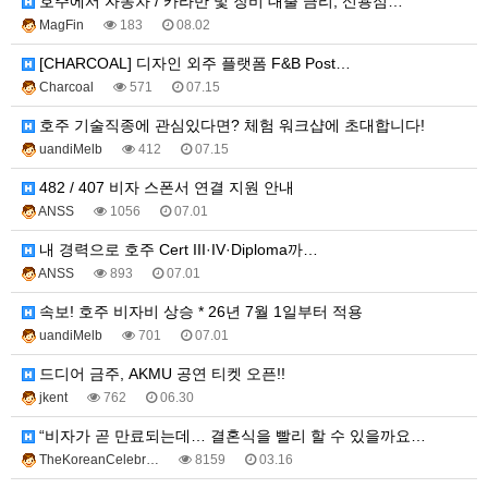
호주에서 자동차 / 카라반 및 장비 대출 금리, 신용점…
MagFin
183
08.02
[CHARCOAL] 디자인 외주 플랫폼 F&B Post…
Charcoal
571
07.15
호주 기술직종에 관심있다면? 체험 워크샵에 초대합니다!
uandiMelb
412
07.15
482 / 407 비자 스폰서 연결 지원 안내
ANSS
1056
07.01
내 경력으로 호주 Cert III·IV·Diploma까…
ANSS
893
07.01
속보! 호주 비자비 상승 * 26년 7월 1일부터 적용
uandiMelb
701
07.01
드디어 금주, AKMU 공연 티켓 오픈!!
jkent
762
06.30
“비자가 곧 만료되는데… 결혼식을 빨리 할 수 있을까요…
TheKoreanCelebr…
8159
03.16