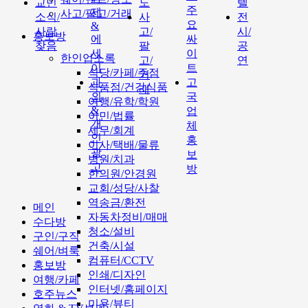
교민
도
텔
주
제
사고/팔고/거래
소식/
사
전
요
&
사람
고/
시/
홍보방
에
싸
찾음
팔
공
세
이
한인업소록
고/
연
이
트
식당/카페/주점
거
과
고
식품점/건강식품
래
외
국
여행/유학/학원
&
업
이민/법률
개
체
세무/회계
인
홍
이사/택배/물류
광
보
병원/치과
고
방
한의원/안경원
교회/성당/사찰
역송금/환전
메인
자동차정비/매매
수다방
청소/설비
구인/구직
건축/시설
쉐어/벼룩
컴퓨터/CCTV
홍보방
인쇄/디자인
여행/카페
인터넷/홈페이지
호주뉴스
미용/뷰티