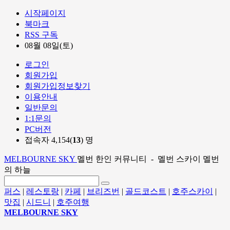
시작페이지
북마크
RSS 구독
08월 08일(토)
로그인
회원가입
회원가입정보찾기
이용안내
일반문의
1:1문의
PC버전
접속자 4,154(
13
) 명
MELBOURNE SKY
멜번 한인 커뮤니티 - 멜번 스카이 멜번
의 하늘
퍼스
|
레스토랑
|
카페
|
브리즈번
|
골드코스트
|
호주스카이
|
맛집
|
시드니
|
호주여행
MELBOURNE SKY