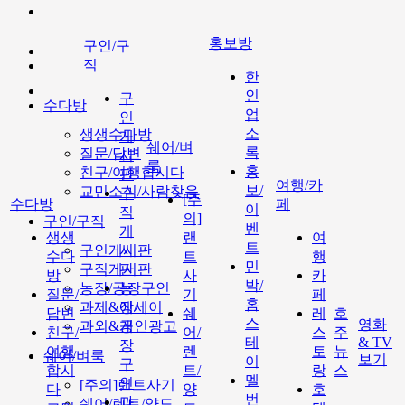
홍보방
구인/구
직
한
인
구
수다방
업
인
소
생생수다방
게
쉐어/벼
록
질문/답변
시
룩
홍
친구/여행합시다
판
여행/카
보/
교민소식/사람찾음
구
[주
수다방
페
이
직
의]
구인/구직
벤
게
생생
랜
여
트
구인게시판
시
수다
트
행
민
구직게시판
판
방
사
카
박/
농장/공장구인
농
질문/
기
페
홈
과제&에세이
장/
답변
쉐
레
호
스
영화
과외&개인광고
공
친구/
어/
스
주
테
& TV
장
여행
렌
토
뉴
쉐어/벼룩
보기
이
구
합시
트/
랑
스
멜
인
[주의]랜트사기
다
양
호
번
과
쉐어/렌트/양도