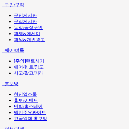
구인/구직
구인게시판
구직게시판
농장/공장구인
과제&에세이
과외&개인광고
쉐어/벼룩
[주의]랜트사기
쉐어/렌트/양도
사고/팔고/거래
홍보방
한인업소록
홍보/이벤트
민박/홈스테이
멜번주요싸이트
고국업체 홍보방