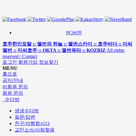
PC버전
호주한인포탈 :: 멜번의 하늘 :: 멜번스카이 :: 호주바다 :: 미씨
멜번 :: 미씨호주 :: OKTA :: 멜번옥타 :: KOZBIZ
All rights
reserved / Contact
로그인
회원가입
정보찾기
MENU
홈으로
공지/안내
비회원 문의
회원 문의
수다방
생생수다방
질문/답변
친구/여행합시다
교민소식/사람찾음