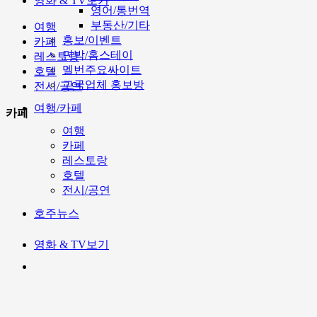
영화 & TV보기
영어/통번역
부동산/기타
여행
홍보/이벤트
카페
민박/홈스테이
레스토랑
멜번주요싸이트
호텔
고국업체 홍보방
전시/공연
여행/카페
카페
여행
카페
레스토랑
호텔
전시/공연
호주뉴스
영화 & TV보기