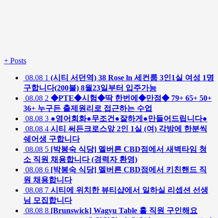
+
Posts
08.08
1
(시티 서던역) 38 Rose ln 세컨룸 3인1실 여성 1명
구합니다(200불) 8월23일부터 입주가능
08.08
2
◆PTE◆시험◆딱 한번에◆만점◆ 79+ 65+ 50+
36+ 누구든 출제원리로 접근하는 수업
08.08
3
●영어회화●무조건●잘하게●만들어드립니다●
08.08
4
시티 써든크로스앞 2인 1실 (여) 각방에 한분씩
쉐어생 구합니다
08.08
5
[박봉숙 식당] 멜버른 CBD점에서 새벽타임 청
소 직원 채용합니다 (경력자 환영)
08.08
6
[박봉숙 식당] 멜버른 CBD점에서 키친핸드 직
원 채용합니다
08.08
7
시티에 위치한 뷰티샵에서 일하실 리셉션 선생
님 모집합니다
08.08
8
[Brunswick] Wagyu Table 홀 직원 구인해요