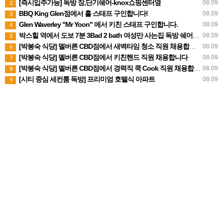
[즉시입주가능] 독방 장,단기쉐어-knox쇼핑센터옆
08.09
2
BBQ King Glen점에서 홀 스태프 구인합니다!
08.09
3
Glen Waverley "Mr Yoon" 에서 키친 스태프 구인합니다.
08.09
4
박스힐 역에서 도보 7분 3Bad 2 bath 여성만 사는집 독방 쉐어생 찾습니다 (280불 빌포함)
08.09
5
[박봉숙 식당] 멜버른 CBD점에서 새벽타임 청소 직원 채용합니다 (경력자 환영)
08.09
6
[박봉숙 식당] 멜버른 CBD점에서 키친핸드 직원 채용합니다
08.09
7
[박봉숙 식당] 멜버른 CBD점에서 경력직 쿡 Cook 직원 채용합니다
08.09
8
[시티 중심 세컨룸 독방] 프리미엄 호텔식 아파트
08.09
9