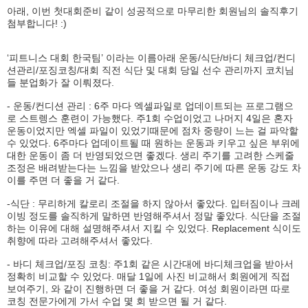
아래, 이번 첫대회준비 같이 성공적으로 마무리한 회원님의 솔직후기
첨부합니다! :)
‘피트니스 대회 한국팀’ 이라는 이름아래 운동/식단/바디 체크업/컨디
션관리/포징코칭/대회 직전 식단 및 대회 당일 선수 관리까지 코치님
들 분업화가 잘 이뤄졌다.
- 운동/컨디션 관리 : 6주 마다 엑셀파일로 업데이트되는 프로그램으
로 스트렝스 훈련이 가능했다. 주1회 수업이었고 나머지 4일은 혼자
운동이었지만 엑셀 파일이 있었기때문에 점차 중량이 느는 걸 파악할
수 있었다. 6주마다 업데이트될 때 원하는 운동과 키우고 싶은 부위에
대한 운동이 좀 더 반영되었으면 좋겠다. 생리 주기를 고려한 스케줄
조정은 배려받는다는 느낌을 받았으나 생리 주기에 따른 운동 강도 차
이를 주면 더 좋을 거 같다.
-식단 : 무리하게 칼로리 조절을 하지 않아서 좋았다. 입터짐이나 크레
이빙 정도를 솔직하게 말하면 반영해주셔서 정말 좋았다. 식단을 조절
하는 이유에 대해 설명해주셔서 지킬 수 있었다. Replacement 식이도
취향에 따라 고려해주셔서 좋았다.
- 바디 체크업/포징 코칭: 주1회 같은 시간대에 바디체크업을 받아서
정확히 비교할 수 있었다. 매달 1일에 사진 비교해서 회원에게 직접
보여주기, 와 같이 진행하면 더 좋을 거 같다. 여성 회원이라면 따로
코칭 전문가에게 가서 수업 몇 회 받으면 될 거 같다.