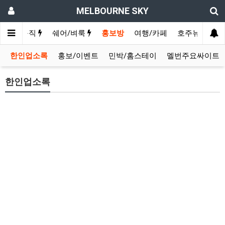
MELBOURNE SKY
구인/구직
쉐어/벼룩
홍보방
여행/카페
호주뉴스
영
한인업소록
홍보/이벤트
민박/홈스테이
멜번주요싸이트
한인업소록