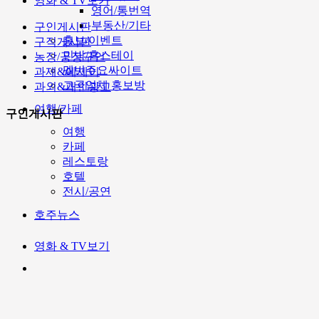
영화 & TV보기
영어/통번역
부동산/기타
구인게시판
홍보/이벤트
구직게시판
민박/홈스테이
농장/공장구인
멜번주요싸이트
과제&에세이
고국업체 홍보방
과외&개인광고
여행/카페
구인게시판
여행
카페
레스토랑
호텔
전시/공연
호주뉴스
영화 & TV보기