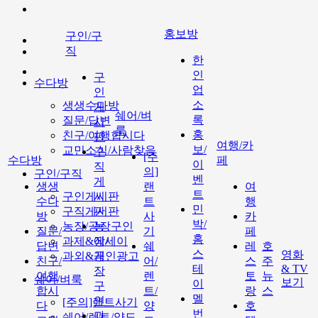
홍보방
구인/구
직
한
인
구
수다방
업
인
소
생생수다방
게
쉐어/벼
록
질문/답변
시
룩
홍
친구/여행합시다
판
여행/카
보/
교민소식/사람찾음
구
[주
수다방
페
이
직
의]
구인/구직
벤
게
생생
랜
여
트
구인게시판
시
수다
트
행
민
구직게시판
판
방
사
카
박/
농장/공장구인
농
질문/
기
페
홈
과제&에세이
장/
답변
쉐
레
호
스
영화
과외&개인광고
공
친구/
어/
스
주
테
& TV
장
여행
렌
토
뉴
쉐어/벼룩
보기
이
구
합시
트/
랑
스
멜
인
[주의]랜트사기
다
양
호
번
과
쉐어/렌트/양도