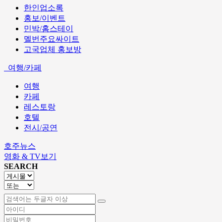
한인업소록
홍보/이벤트
민박/홈스테이
멜번주요싸이트
고국업체 홍보방
여행/카페
여행
카페
레스토랑
호텔
전시/공연
호주뉴스
영화 & TV보기
SEARCH