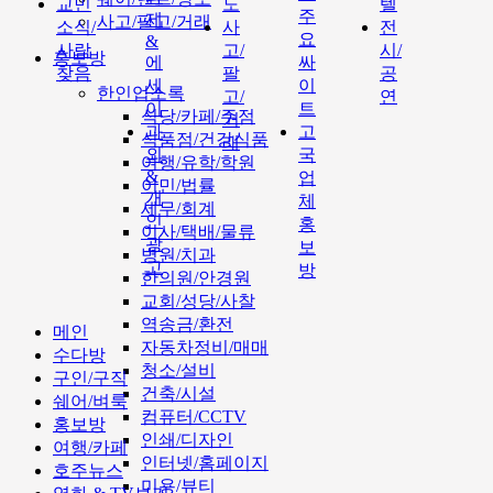
교민
도
텔
주
제
사고/팔고/거래
소식/
사
전
요
&
사람
고/
시/
홍보방
에
싸
찾음
팔
공
세
이
한인업소록
고/
연
이
트
식당/카페/주점
거
과
고
식품점/건강식품
래
외
국
여행/유학/학원
&
업
이민/법률
개
체
세무/회계
인
홍
이사/택배/물류
광
보
병원/치과
고
방
한의원/안경원
교회/성당/사찰
역송금/환전
메인
자동차정비/매매
수다방
청소/설비
구인/구직
건축/시설
쉐어/벼룩
컴퓨터/CCTV
홍보방
인쇄/디자인
여행/카페
인터넷/홈페이지
호주뉴스
미용/뷰티