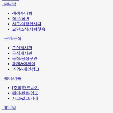
수다방
생생수다방
질문/답변
친구/여행합시다
교민소식/사람찾음
구인/구직
구인게시판
구직게시판
농장/공장구인
과제&에세이
과외&개인광고
쉐어/벼룩
[주의]랜트사기
쉐어/렌트/양도
사고/팔고/거래
홍보방