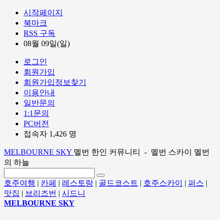
시작페이지
북마크
RSS 구독
08월 09일(일)
로그인
회원가입
회원가입정보찾기
이용안내
일반문의
1:1문의
PC버전
접속자 1,426 명
MELBOURNE SKY
멜번 한인 커뮤니티 - 멜번 스카이 멜번
의 하늘
호주여행
|
카페
|
레스토랑
|
골드코스트
|
호주스카이
|
퍼스
|
맛집
|
브리즈번
|
시드니
MELBOURNE SKY