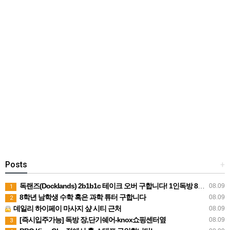
Posts
+
독랜즈(Docklands) 2b1b1c 테이크 오버 구합니다! 1인독방 8월말 입주가능
08.09
1
8학년 남학생 수학 혹은 과학 튜터 구합니다
08.09
2
데일리 하이페이 마사지 샾 시티 근처
08.09
[즉시입주가능] 독방 장,단기쉐어-knox쇼핑센터옆
08.09
3