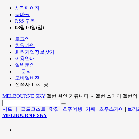
시작페이지
북마크
RSS 구독
08월 09일(일)
로그인
회원가입
회원가입정보찾기
이용안내
일반문의
1:1문의
모바일버전
접속자 1,581 명
MELBOURNE SKY
멜번 한인 커뮤니티 - 멜번 스카이 멜번의
시드니
|
골드코스트
|
맛집
|
호주여행
|
카페
|
호주스카이
|
브리
MELBOURNE SKY