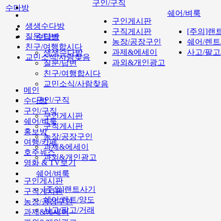
구인/구직
수다방
쉐어/벼룩
구인게시판
생생수다방
구직게시판
[주의]랜
질문/답변
수다방
농장/공장구인
쉐어/렌트
친구/여행합시다
과제&에세이
사고/팔고
생생수다방
교민소식/사람찾음
과외&개인광고
질문/답변
친구/여행합시다
교민소식/사람찾음
메인
구인/구직
수다방
구인/구직
구인게시판
쉐어/벼룩
구직게시판
홍보방
농장/공장구인
여행/카페
과제&에세이
호주뉴스
과외&개인광고
영화 & TV보기
쉐어/벼룩
구인게시판
[주의]랜트사기
구직게시판
쉐어/렌트/양도
농장/공장구인
사고/팔고/거래
과제&에세이