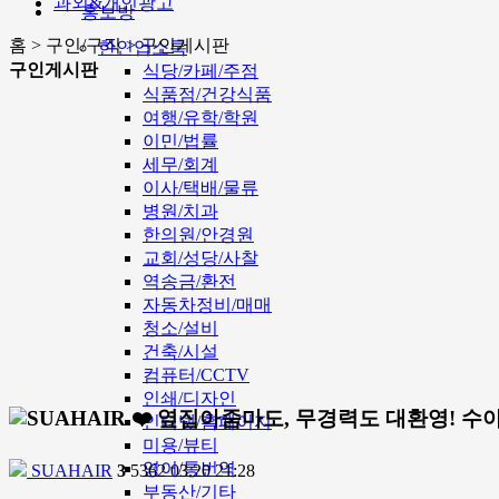
과외&개인광고
홍보방
홈 > 구인/구직 > 구인게시판
한인업소록
구인게시판
식당/카페/주점
식품점/건강식품
여행/유학/학원
이민/법률
세무/회계
이사/택배/물류
병원/치과
한의원/안경원
교회/성당/사찰
역송금/환전
자동차정비/매매
청소/설비
건축/시설
컴퓨터/CCTV
인쇄/디자인
❤️ 옆집아줌마도, 무경력도 대환영! 수아
인터넷/홈페이지
미용/뷰티
영어/통번역
SUAHAIR
3
5362
03.20 21:28
부동산/기타