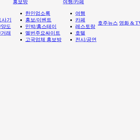
홍보방
여행/카페
한인업소록
여행
트사기
홍보/이벤트
카페
호주뉴스
영화 & 
/양도
민박/홈스테이
레스토랑
/거래
멜번주요싸이트
호텔
고국업체 홍보방
전시/공연