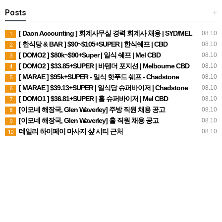
Posts
+
[ Daon Accounting ] 회계사무실 경력 회계사 채용 | SYD/MEL
08.10
1
[ 한식당 & BAR ] $90~$105+SUPER | 한식쉐프 | CBD
08.10
2
[ DOMO2 ] $80k~$90+Super | 일식 쉐프 | Mel CBD
08.10
3
[ DOMO2 ] $33.85+SUPER | 바텐더 포지션 | Melbourne CBD
08.10
4
[ MARAE ] $95k+SUPER - 일식 핫푸드 쉐프 - Chadstone
08.10
5
[ MARAE ] $39.13+SUPER | 일식당 슈퍼바이저 | Chadstone
08.10
6
[ DOMO1 ] $36.81+SUPER | 홀 슈퍼바이저 | Mel CBD
08.10
7
[이모네 해장국, Glen Waverley] 주방 직원 채용 공고
08.10
8
[이모네 해장국, Glen Waverley] 홀 직원 채용 공고
08.10
9
데일리 하이페이 마사지 샾 시티 근처
08.10
10