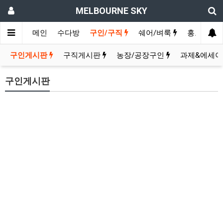
MELBOURNE SKY
메인
수다방
구인/구직
쉐어/벼룩
홍보방
구인게시판
구직게시판
농장/공장구인
과제&에세이
구인게시판