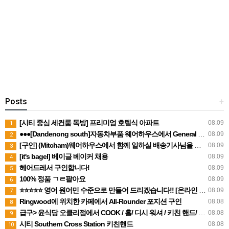
Posts
+
[시티 중심 세컨룸 독방] 프리미엄 호텔식 아파트
08.09
1
●●●[Dandenong south]자동차부품 웨어하우스에서 General Hands ●파트타임 ●풀타임 (캐쥬얼)남성
08.09
2
[구인] (Mitcham)웨어하우스에서 함께 일하실 배송기사님을 구인중입니다
08.09
3
[it's bagel] 베이글 베이커 채용
08.09
4
헤어드레서 구인합니다!
08.09
5
100% 정품 ㄱㄹ팔아요
08.09
6
⭐⭐⭐⭐⭐ 영어 원어민 수준으로 만들어 드리겠습니다!! [온라인 트라이얼 및 수업가능] + 학생후기
08.09
7
Ringwood에 위치한 카페에서 All-Rounder 포지션 구인
08.08
8
급구> 윤식당 오클리점에서 COOK / 홀/ 디시 워셔 / 키친 핸드/ 주방보조 구합니다 ~~^^
08.08
9
시티 Southern Cross Station 키친핸드
08.08
10