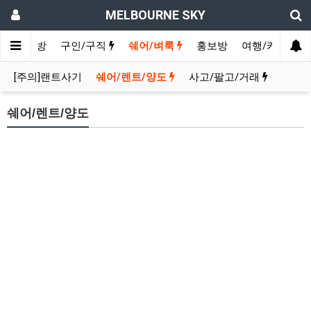
MELBOURNE SKY
인
수다방
구인/구직
쉐어/벼룩
홍보방
여행/카페
[주의]랜트사기
쉐어/렌트/양도
사고/팔고/거래
쉐어/렌트/양도