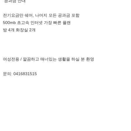
공과금 안내
전기요금만 쉐어, 나머지 모든 공과금 포함
500mb 초고속 인터넷 가장 빠른 플랜
방 4개 화장실 2개
여성전용 / 깔끔하고 매너있는 생활을 하실 분 환영
문의: 0416831515