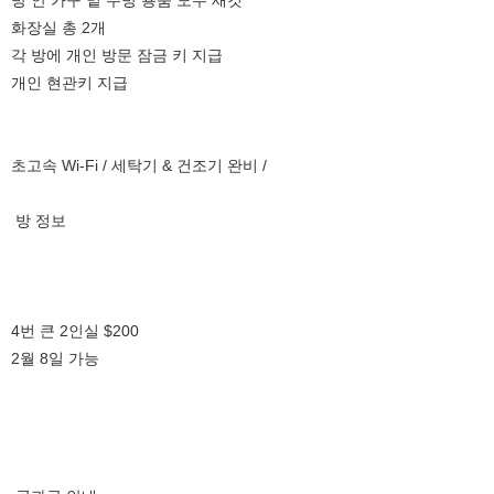
방 안 가구 밑 주방 용품 모두 새것
화장실 총 2개
각 방에 개인 방문 잠금 키 지급
개인 현관키 지급
초고속 Wi-Fi / 세탁기 & 건조기 완비 /
방 정보
4번 큰 2인실 $200
2월 8일 가능