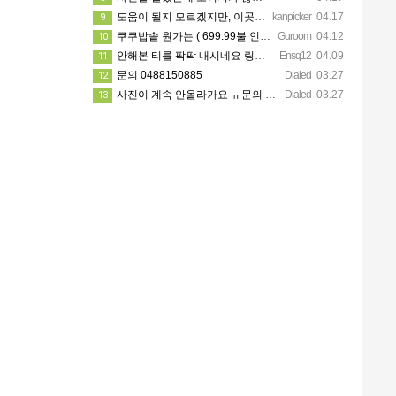
도움이 될지 모르겠지만, 이곳에 가셔서 가시고자 하는 지역 한인 업소들을 한 번 둘러보세요. https://…
kanpicker
04.17
9
쿠쿠밥솥 원가는 ( 699.99불 인데 쿠폰이랑 세일 할때 사서 540에 산거에요!! )
Guroom
04.12
10
안해본 티를 팍팍 내시네요 링크 5개 다 조립할려면 8시간이상걸릴겁니다ㅋㅋ 근데 툴은 셀프고 100불?? 어…
Ensq12
04.09
11
문의 0488150885
Dialed
03.27
12
사진이 계속 안올라가요 ㅠ문의 주시면 사진 보내드릴께요
Dialed
03.27
13