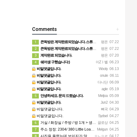
Comments
+
큰독방은 계약완료되었습니다. 스튜디오같은 가장큰방을 2인동시 또는 혼자서 큰독방으로도 즉시입주 가능합니다.
평온
07.22
1
큰독방은 계약완료되었습니다. 스튜디오같은 가장큰방을 2인동시 또는 혼자서 큰독방으로도 즉시입주 가능합니다.
평온
07.22
2
계약완료 되었습니다.
평온
07.20
3
쉐어생 구했습니다:)
이Zㅏ벨
06.23
4
비밀댓글입니다.
Wooly
06.13
비밀댓글입니다.
onule
06.11
비밀댓글입니다.
다니단
06.09
비밀댓글입니다.
agle
05.19
안녕하세요. 문의 드렸습니다.
Meljoa
05.09
5
비밀댓글입니다.
Jun2
04.30
비밀댓글입니다.
뼈국
04.29
비밀댓글입니다.
Sydsel
04.27
거실 / 화장실 / 주방 / 방 1개 > 생활용품 무료 사용 가능! 카팍은 없어요!
끌로상
04.25
6
주소 정정: 2304/ 380 Little Loansdale street, 3000
Melgun
04.25
7
사진을 올렸는데 보이지가 않네요 카톡으로 문의주시면 보내드리겠습니다
ㅇㄴㅇㄹ
04.17
8