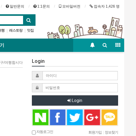
일반문의
1:1문의
모바일버전
접속자 1,426 명
여행
레스토랑
맛집
|
|
골드코스트
카페
|
보기
Login
 친구/여행합시다
Login
자동로그인
회원가입
|
정보찾기