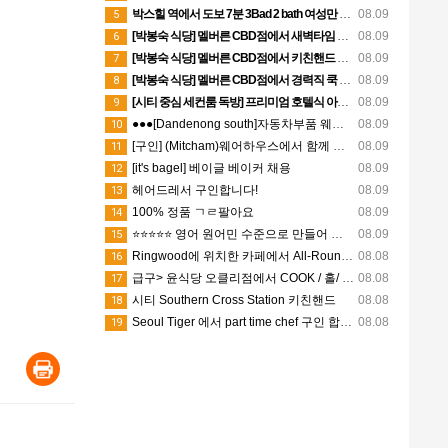
박스힐 역에서 도보 7분 3Bad 2 bath 여성만 사는집 독방 쉐어생 찾습니다 (280불 빌포함)
08.09
5
[박봉숙 식당] 멜버른 CBD점에서 새벽타임 청소 직원 채용합니다 (경력자 환영)
08.09
6
[박봉숙 식당] 멜버른 CBD점에서 키친핸드 직원 채용합니다
08.09
7
[박봉숙 식당] 멜버른 CBD점에서 경력직 쿡 Cook 직원 채용합니다
08.09
8
[시티 중심 세컨룸 독방] 프리미엄 호텔식 아파트
08.09
9
●●●[Dandenong south]자동차부품 웨어하우스에서 General Hands ●파트타임 ●풀타임 (캐쥬얼)남성
08.09
10
[구인] (Mitcham)웨어하우스에서 함께 일하실 배송기사님을 구인중입니다
08.09
11
[it's bagel] 베이글 베이커 채용
08.09
12
헤어드레서 구인합니다!
08.09
13
100% 정품 ㄱㄹ팔아요
08.09
14
⭐⭐⭐⭐⭐ 영어 원어민 수준으로 만들어 드리겠습니다!! [온라인 트라이얼 및 수업가능] + 학생후기
08.09
15
Ringwood에 위치한 카페에서 All-Rounder 포지션 구인
08.08
16
급구> 윤식당 오클리점에서 COOK / 홀/ 디시 워셔 / 키친 핸드/ 주방보조 구합니다 ~~^^
08.08
17
시티 Southern Cross Station 키친핸드
08.08
18
Seoul Tiger 에서 part time chef 구인 합니다
08.08
19