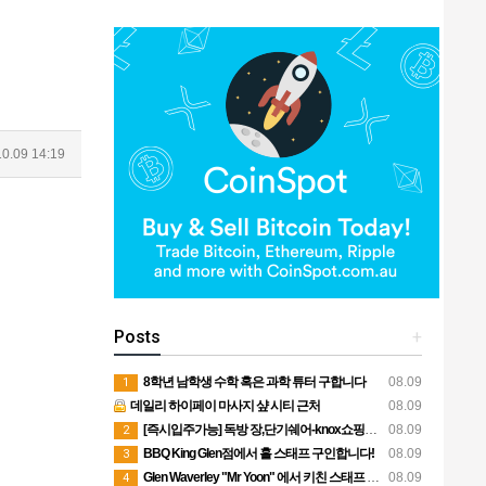
0.09 14:19
Posts
+
8학년 남학생 수학 혹은 과학 튜터 구합니다
08.09
1
데일리 하이페이 마사지 샾 시티 근처
08.09
[즉시입주가능] 독방 장,단기쉐어-knox쇼핑센터옆
08.09
2
BBQ King Glen점에서 홀 스태프 구인합니다!
08.09
3
Glen Waverley "Mr Yoon" 에서 키친 스태프 구인합니다.
08.09
4