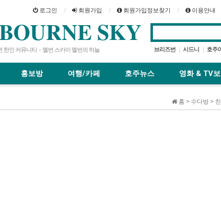
로그인
회원가입
회원가입정보찾기
이용안내
BOURNE SKY
브리즈번
시드니
호주
|
|
 한인 커뮤니티 - 멜번 스카이 멜번의 하늘
퍼스
호주스카이
|
|
|
홍보방
여행/카페
호주뉴스
영화 & TV
홈 > 수다방 >