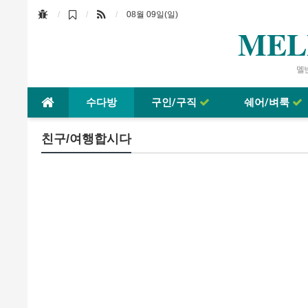
08월 09일(일)
MEL
멜번
수다방
구인/구직
쉐어/벼룩
친구/여행합시다