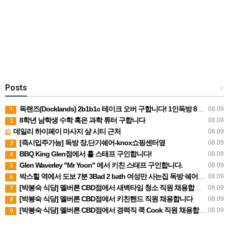
Posts
+
독랜즈(Docklands) 2b1b1c 테이크 오버 구합니다! 1인독방 8월말 입주가능
08.09
1
8학년 남학생 수학 혹은 과학 튜터 구합니다
08.09
2
데일리 하이페이 마사지 샾 시티 근처
08.09
[즉시입주가능] 독방 장,단기쉐어-knox쇼핑센터옆
08.09
3
BBQ King Glen점에서 홀 스태프 구인합니다!
08.09
4
Glen Waverley "Mr Yoon" 에서 키친 스태프 구인합니다.
08.09
5
박스힐 역에서 도보 7분 3Bad 2 bath 여성만 사는집 독방 쉐어생 찾습니다 (280불 빌포함)
08.09
6
[박봉숙 식당] 멜버른 CBD점에서 새벽타임 청소 직원 채용합니다 (경력자 환영)
08.09
7
[박봉숙 식당] 멜버른 CBD점에서 키친핸드 직원 채용합니다
08.09
8
[박봉숙 식당] 멜버른 CBD점에서 경력직 쿡 Cook 직원 채용합니다
08.09
9