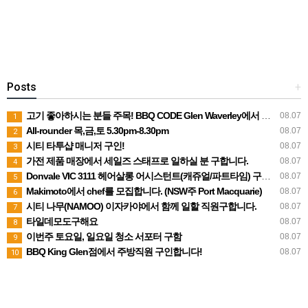
Posts
+
고기 좋아하시는 분들 주목! BBQ CODE Glen Waverley에서 함께해요
08.07
1
All-rounder 목,금,토 5.30pm-8.30pm
08.07
2
시티 타투샵 매니저 구인!
08.07
3
가전 제품 매장에서 세일즈 스태프로 일하실 분 구합니다.
08.07
4
Donvale VIC 3111 헤어살롱 어시스턴트(캐쥬얼/파트타임) 구합니다
08.07
5
Makimoto에서 chef를 모집합니다. (NSW주 Port Macquarie)
08.07
6
시티 나무(NAMOO) 이자카야에서 함께 일할 직원구합니다.
08.07
7
타일데모도구해요
08.07
8
이번주 토요일, 일요일 청소 서포터 구함
08.07
9
BBQ King Glen점에서 주방직원 구인합니다!
08.07
10