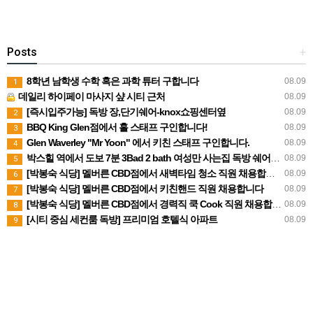
Posts
+
8학년 남학생 수학 혹은 과학 튜터 구합니다
08.09
1
데일리 하이페이 마사지 샾 시티 근처
08.09
[즉시입주가능] 독방 장,단기쉐어-knox쇼핑센터옆
08.09
2
BBQ King Glen점에서 홀 스태프 구인합니다!
08.09
3
Glen Waverley "Mr Yoon" 에서 키친 스태프 구인합니다.
08.09
4
박스힐 역에서 도보 7분 3Bad 2 bath 여성만 사는집 독방 쉐어생 찾습니다 (280불 빌포함)
08.09
5
[박봉숙 식당] 멜버른 CBD점에서 새벽타임 청소 직원 채용합니다 (경력자 환영)
08.09
6
[박봉숙 식당] 멜버른 CBD점에서 키친핸드 직원 채용합니다
08.09
7
[박봉숙 식당] 멜버른 CBD점에서 경력직 쿡 Cook 직원 채용합니다
08.09
8
[시티 중심 세컨룸 독방] 프리미엄 호텔식 아파트
08.09
9