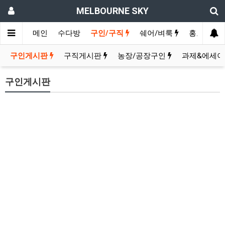
MELBOURNE SKY
메인
수다방
구인/구직
쉐어/벼룩
홍보방
구인게시판
구직게시판
농장/공장구인
과제&에세이
구인게시판