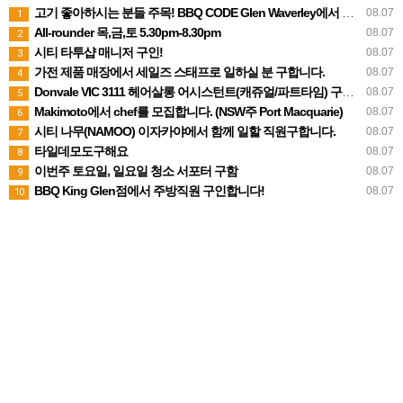
고기 좋아하시는 분들 주목! BBQ CODE Glen Waverley에서 함께해요
08.07
1
All-rounder 목,금,토 5.30pm-8.30pm
08.07
2
시티 타투샵 매니저 구인!
08.07
3
가전 제품 매장에서 세일즈 스태프로 일하실 분 구합니다.
08.07
4
Donvale VIC 3111 헤어살롱 어시스턴트(캐쥬얼/파트타임) 구합니다
08.07
5
Makimoto에서 chef를 모집합니다. (NSW주 Port Macquarie)
08.07
6
시티 나무(NAMOO) 이자카야에서 함께 일할 직원구합니다.
08.07
7
타일데모도구해요
08.07
8
이번주 토요일, 일요일 청소 서포터 구함
08.07
9
BBQ King Glen점에서 주방직원 구인합니다!
08.07
10