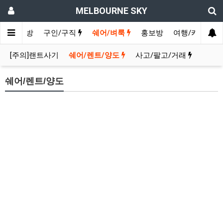
MELBOURNE SKY
인
수다방
구인/구직
쉐어/벼룩
홍보방
여행/카페
[주의]랜트사기
쉐어/렌트/양도
사고/팔고/거래
쉐어/렌트/양도