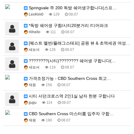
Springvale 주 200 독방 쉐어생구합니다(스프…
LeoKim0
129
08.07
*독방 쉐어생 구함/시티20분거리 /디어파크
Hihello
111
08.07
[웨스트 멜번/플래그스태프] 공원 뷰 & 초역세권 여성…
새보셔
126
08.07
????????(시티)???????? 쉐어생 구합니다(…
새보셔
118
08.07
가격조정가능 - CBD Southern Cross 최고…
재원
156
08.07
시티 서던크로스역 2인1실 남자 한분 구합니다
jjujju
114
08.07
CBD Southern Cross 마스터룸 입주자 구합…
재원
190
08.07