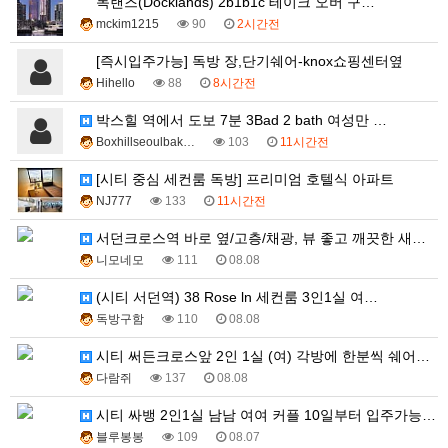
독랜즈(Docklands) 2b1b1c 테이크 오버 구…
mckim1215
90
2시간전
[즉시입주가능] 독방 장,단기쉐어-knox쇼핑센터옆
Hihello
88
8시간전
박스힐 역에서 도보 7분 3Bad 2 bath 여성만 …
Boxhillseoulbak…
103
11시간전
[시티 중심 세컨룸 독방] 프리미엄 호텔식 아파트
NJ777
133
11시간전
서던크로스역 바로 옆/고층/채광, 뷰 좋고 깨끗한 새아…
니모네모
111
08.08
(시티 서던역) 38 Rose ln 세컨룸 3인1실 여…
독방구함
110
08.08
시티 써든크로스앞 2인 1실 (여) 각방에 한분씩 쉐어…
다람쥐
137
08.08
시티 싸뱅 2인1실 남남 여여 커플 10일부터 입주가능…
블루봉봉
109
08.07