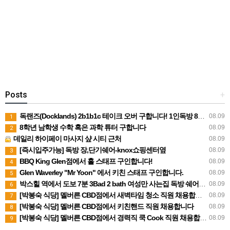
Posts
+
독랜즈(Docklands) 2b1b1c 테이크 오버 구합니다! 1인독방 8월말 입주가능
08.09
1
8학년 남학생 수학 혹은 과학 튜터 구합니다
08.09
2
데일리 하이페이 마사지 샾 시티 근처
08.09
[즉시입주가능] 독방 장,단기쉐어-knox쇼핑센터옆
08.09
3
BBQ King Glen점에서 홀 스태프 구인합니다!
08.09
4
Glen Waverley "Mr Yoon" 에서 키친 스태프 구인합니다.
08.09
5
박스힐 역에서 도보 7분 3Bad 2 bath 여성만 사는집 독방 쉐어생 찾습니다 (280불 빌포함)
08.09
6
[박봉숙 식당] 멜버른 CBD점에서 새벽타임 청소 직원 채용합니다 (경력자 환영)
08.09
7
[박봉숙 식당] 멜버른 CBD점에서 키친핸드 직원 채용합니다
08.09
8
[박봉숙 식당] 멜버른 CBD점에서 경력직 쿡 Cook 직원 채용합니다
08.09
9