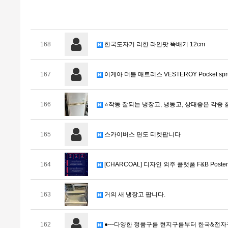
168
한국도자기 리한 라인팟 뚝배기 12cm
167
이케아 더블 매트리스 VESTERÖY Pocket sprun
166
⭐️작동 잘되는 냉장고, 냉동고, 상태좋은 각종 
165
스카이버스 편도 티켓팝니다
164
[CHARCOAL] 디자인 외주 플랫폼 F&B Post
163
거의 새 냉장고 팝니다.
162
●---다양한 정품구름 현지구름부터 한국&전자구