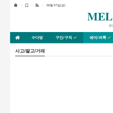
08월 07일(금)
MEL
멜번
수다방
구인/구직
쉐어/벼룩
사고/팔고/거래