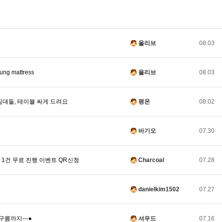
올리브
08.03
g mattress
올리브
08.03
침대들, 테이블 싸게 드려요
평온
08.02
바기오
07.30
er 1건 무료 진행 이벤트 QR신청
Charcoal
07.28
danielkim1502
07.27
름까지---●
셔우드
07.16