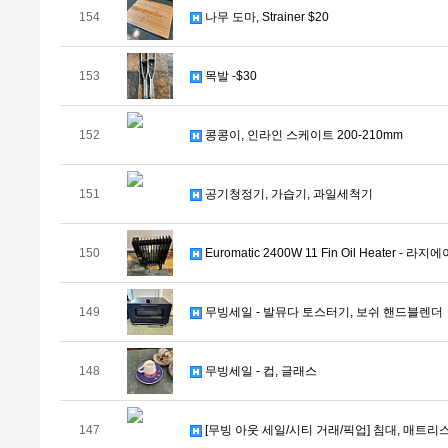
154
나무 도마, Strainer $20
153
목발 -$30
152
콩콩이, 인라인 스케이트 200-210mm
151
공기청정기, 가습기, 과일세척기
150
Euromatic 2400W 11 Fin Oil Heater - 라지
149
무빙세일 - 발뮤다 토스터기, 보쉬 핸드블렌더
148
무빙세일 - 컵, 글래스
147
[무빙 아웃 세일/시티 거래/픽업] 침대, 매트리