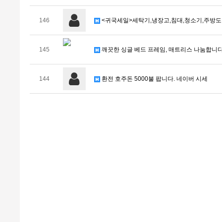
146
<귀국세일>세탁기,냉장고,침대,청소기,주방도구
145
깨끗한 싱글 베드 프레임, 매트리스 나눔합니다
144
환전 호주돈 5000불 팝니다. 네이버 시세