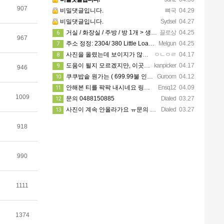
907
비밀댓글입니다.
뼈국
04.29
비밀댓글입니다.
Sydsel
04.27
거실 / 화장실 / 주방 / 방 1개 > 생활용품 무료 사용 가능! 카팍은 없어요!
끌로상
04.25
6
967
주소 정정: 2304/ 380 Little Loansdale street, 3000
Melgun
04.25
7
사진을 올렸는데 보이지가 않네요 카톡으로 문의주시면 보내드리겠습니다
ㅇㄴㅇㄹ
04.17
8
도움이 될지 모르겠지만, 이곳에 가셔서 가시고자 하는 지역 한인 업소들을 한 번 둘러보세요. https://…
kanpicker
04.17
9
946
쿠쿠밥솥 원가는 ( 699.99불 인데 쿠폰이랑 세일 할때 사서 540에 산거에요!! )
Guroom
04.12
10
안해본 티를 팍팍 내시네요 링크 5개 다 조립할려면 8시간이상걸릴겁니다ㅋㅋ 근데 툴은 셀프고 100불?? 어…
Ensq12
04.09
11
1009
문의 0488150885
Dialed
03.27
12
사진이 계속 안올라가요 ㅠ문의 주시면 사진 보내드릴께요
Dialed
03.27
13
918
990
1111
1374