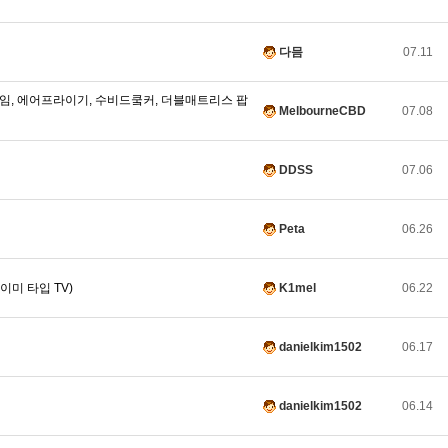
다믐
07.11
 프레임, 에어프라이기, 수비드쿸커, 더블매트리스 팝
MelbourneCBD
07.08
DDSS
07.06
Peta
06.26
이미 타입 TV)
K1mel
06.22
danielkim1502
06.17
danielkim1502
06.14