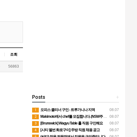
조회
5
56863
Posts
+
오피스 클리너 구인 - 트루가니나 지역
08.07
1
Makimoto에서 chef를 모집합니다. (NSW주 PORT MACQUARIE)
08.07
2
[Brunswick] Wagyu Table 홀 직원 구인해요
08.07
3
[시티 멜번 화로구이] 주방 직원 채용 공고
08.07
4
(씨티) 정육 전문점에서 직원을 구인중입니다.
08.07
5