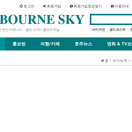
로그인
회원가입
회원가입정보찾기
이용안내
BOURNE SKY
브리즈번
골드코스트
|
|
 한인 커뮤니티 - 멜번 스카이 멜번의 하늘
맛집
레스토랑
|
|
|
홍보방
여행/카페
호주뉴스
영화 & TV
홈 > 쉐어/벼룩 >