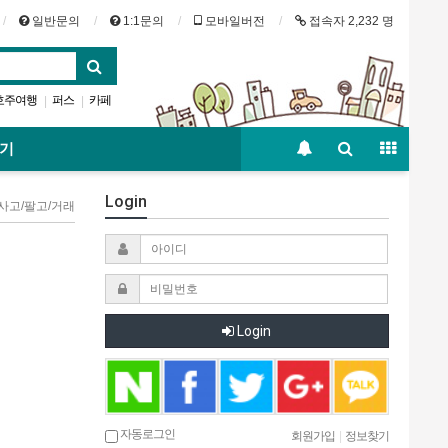
일반문의
1:1문의
모바일버전
접속자 2,232 명
호주여행
퍼스
카페
|
|
시드니
호주스카이
|
보기
Login
 사고/팔고/거래
Login
자동로그인
회원가입
|
정보찾기