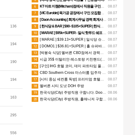
KT 마트 미챔(Mitcham)점에서 직원을 구인중입니다.
08.07
6
[VIC Eurobin] 육가공 공장에서 구인 모집합니다.(세컨, 써드 비자 가능)
08.07
7
[ Daon Accounting ] 회계사무실 경력 회계사 채용 | SYD/MEL
08.07
8
[ 한식당 & BAR ] $90~$105+SUPER | 한식쉐프 | CBD
08.07
136
9
[ MARAE ] $95k+SUPER - 일식 핫푸드 쉐프 - Chadstone
08.07
10
[ MARAE ] $39.13+SUPER | 일식당 슈퍼바이저 | Chadstone
08.07
11
194
[ DOMO1 ] $36.81+SUPER | 홀 슈퍼바이저 | Mel CBD
08.07
12
[박봉숙 식당] 멜버른 CBD점에서 경력직 쿡 Cook 직원 채용합니다
08.07
13
시급 35$ 이탈리안 레스토랑 키친핸드(시티)
08.07
14
190
[구인] IHG 호텔 코미, 데미 파트타임 풀타임 쉐프 시티 Hotel Indigo & Holiday Inn
08.07
15
CBD Southern Cross 마스터룸 입주자 구합니다
08.07
16
[시티 중심 세컨룸 독방] 프리미엄 호텔식 아파트
08.07
17
194
멜버른 시티 도넛 DOH 주방
08.07
18
한국식당(City) 주방직원 구합니다. DooBoo Restaurant
08.06
19
163
한국식당(City) 주방직원, 홀매니저 구합니다. SamSam Chicken Restaurant
08.06
20
295
556