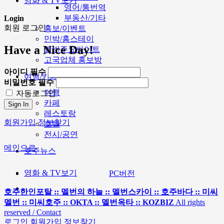
영화 & TV보기
영어/통번역
부동산/기타
Login
회원 로그인
홍보/이벤트
민박/홈스테이
Have a Nice Day!
멜번주요싸이트
고국업체 홍보방
아이디
필수
여행/카페
비밀번호
필수
여행
자동로그인
카페
Sign In
레스토랑
회원가입
정보찾기
호텔
전시/공연
메인으로
호주뉴스
영화 & TV보기
PC버전
호주한인포탈 :: 멜번의 하늘 :: 멜번스카이 :: 호주바다 :: 미씨
멜번 :: 미씨호주 :: OKTA :: 멜번옥타 :: KOZBIZ
All rights
reserved / Contact
로그인
회원가입
정보찾기