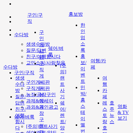
홍보방
구인/구
직
한
인
구
수다방
업
인
소
생생수다방
게
쉐어/벼
록
질문/답변
시
룩
홍
친구/여행합시다
판
여행/카
보/
교민소식/사람찾음
구
[주
수다방
페
이
직
의]
구인/구직
벤
게
생생
랜
여
트
구인게시판
시
수다
트
행
민
구직게시판
판
방
사
카
박/
농장/공장구인
농
질문/
기
페
홈
과제&에세이
장/
답변
쉐
레
호
스
영화
과외&개인광고
공
친구/
어/
스
주
테
& TV
장
여행
렌
토
뉴
쉐어/벼룩
보기
이
구
합시
트/
랑
스
멜
인
[주의]랜트사기
다
양
호
번
과
쉐어/렌트/양도