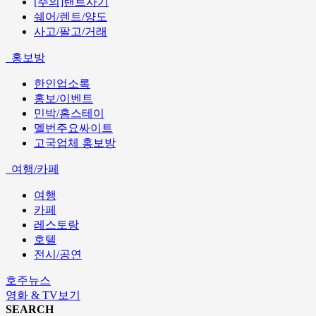
[주의]랜트사기
쉐어/렌트/양도
사고/팔고/거래
홍보방
한인업소록
홍보/이벤트
민박/홈스테이
멜번주요싸이트
고국업체 홍보방
여행/카페
여행
카페
레스토랑
호텔
전시/공연
호주뉴스
영화 & TV보기
SEARCH