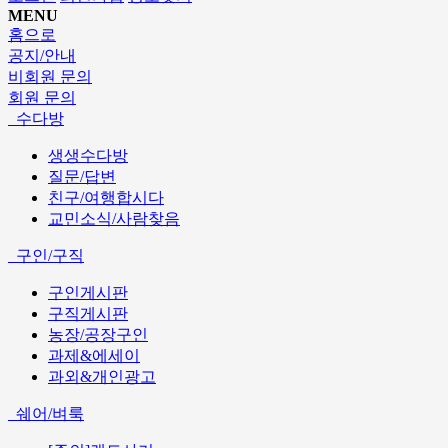
MENU
홈으로
공지/안내
비회원 문의
회원 문의
수다방
생생수다방
질문/답변
친구/여행합시다
교민소식/사람찾음
구인/구직
구인게시판
구직게시판
농장/공장구인
과제&에세이
과외&개인광고
쉐어/벼룩