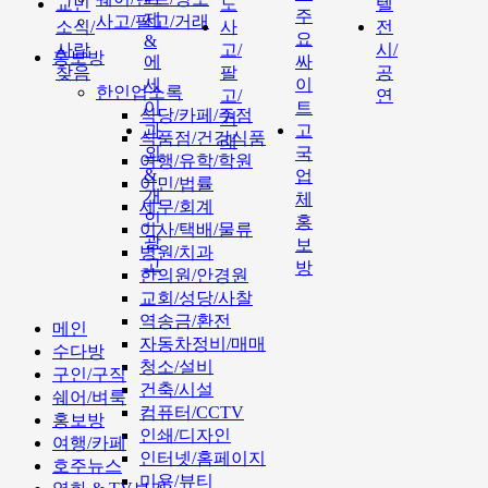
교민
도
텔
주
제
사고/팔고/거래
소식/
사
전
요
&
사람
고/
시/
홍보방
에
싸
찾음
팔
공
세
이
한인업소록
고/
연
이
트
식당/카페/주점
거
과
고
식품점/건강식품
래
외
국
여행/유학/학원
&
업
이민/법률
개
체
세무/회계
인
홍
이사/택배/물류
광
보
병원/치과
고
방
한의원/안경원
교회/성당/사찰
역송금/환전
메인
자동차정비/매매
수다방
청소/설비
구인/구직
건축/시설
쉐어/벼룩
컴퓨터/CCTV
홍보방
인쇄/디자인
여행/카페
인터넷/홈페이지
호주뉴스
미용/뷰티