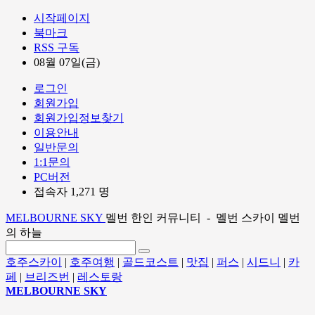
시작페이지
북마크
RSS 구독
08월 07일(금)
로그인
회원가입
회원가입정보찾기
이용안내
일반문의
1:1문의
PC버전
접속자 1,271 명
MELBOURNE SKY
멜번 한인 커뮤니티 - 멜번 스카이 멜번
의 하늘
호주스카이
|
호주여행
|
골드코스트
|
맛집
|
퍼스
|
시드니
|
카
페
|
브리즈번
|
레스토랑
MELBOURNE SKY