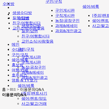
구인/구직
수다방
쉐어/벼룩
구인게시판
생생수다방
구직게시판
[주의]랜
질문/답변
수다방
농장/공장구인
쉐어/렌트
친구/여행합시다
과제&에세이
사고/팔고
생생수다방
교민소식/사람찾음
과외&개인광고
질문/답변
친구/여행합시다
교민소식/사람찾음
메인
구인/구직
수다방
구인/구직
구인게시판
쉐어/벼룩
구직게시판
홍보방
농장/공장구인
여행/카페
과제&에세이
호주뉴스
과외&개인광고
영화 & TV보기
쉐어/벼룩
홈 > 011 > 이용문의Q&A
[주의]랜트사기
이용문의Q&A
쉐어/렌트/양도
사고/팔고/거래