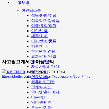
홍보방
한인업소록
식당/카페/주점
식품점/건강식품
여행/유학/학원
이민/법률
세무/회계
이사/택배/물류
병원/치과
한의원/안경원
교회/성당/사찰
사고팔고게시판 이용문의
역송금/환전
자동차정비/매매
청소/설비
KBUTLER
1
4567
2024.12.01 13:04
https://kbutler.co.kr
+ 544
https://kbutler.co.kr/130
+ 473
건축/시설
컴퓨터/CCTV
인쇄/디자인
인터넷/홈페이지
미용/뷰티
영어/통번역
부동산/기타