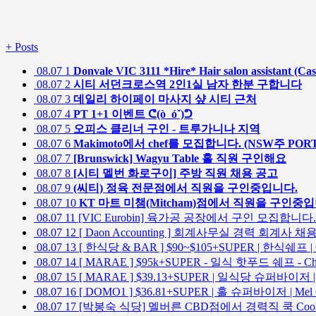
+
Posts
08.07
1
Donvale VIC 3111 *Hire* Hair salon assistant (Cas
08.07
2
시티 서던크로스역 2인1실 남자 한분 구합니다
08.07
3
데일리 하이페이 마사지 샾 시티 근처
08.07
4
PT 1+1 이벤트 ᕦ(ò_óˇ)ᕤ
08.07
5
오피스 클리너 구인 - 트루가니나 지역
08.07
6
Makimoto에서 chef를 모집합니다. (NSW주 POR
08.07
7
[Brunswick] Wagyu Table 홀 직원 구인해요
08.07
8
[시티 멜번 화로구이] 주방 직원 채용 공고
08.07
9
(씨티) 정육 전문점에서 직원을 구인중입니다.
08.07
10
KT 마트 미챔(Mitcham)점에서 직원을 구인중입
08.07
11
[VIC Eurobin] 육가공 공장에서 구인 모집합니다
08.07
12
[ Daon Accounting ] 회계사무실 경력 회계사 채용 
08.07
13
[ 한식당 & BAR ] $90~$105+SUPER | 한식쉐프 |
08.07
14
[ MARAE ] $95k+SUPER - 일식 핫푸드 쉐프 - Cha
08.07
15
[ MARAE ] $39.13+SUPER | 일식당 슈퍼바이저 | C
08.07
16
[ DOMO1 ] $36.81+SUPER | 홀 슈퍼바이저 | Mel
08.07
17
[박봉숙 식당] 멜버른 CBD점에서 경력직 쿡 Co