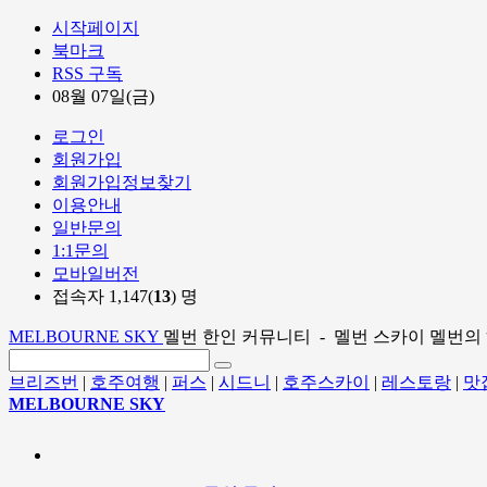
시작페이지
북마크
RSS 구독
08월 07일(금)
로그인
회원가입
회원가입정보찾기
이용안내
일반문의
1:1문의
모바일버전
접속자 1,147(
13
) 명
MELBOURNE SKY
멜번 한인 커뮤니티 - 멜번 스카이 멜번의
브리즈번
|
호주여행
|
퍼스
|
시드니
|
호주스카이
|
레스토랑
|
맛
MELBOURNE SKY