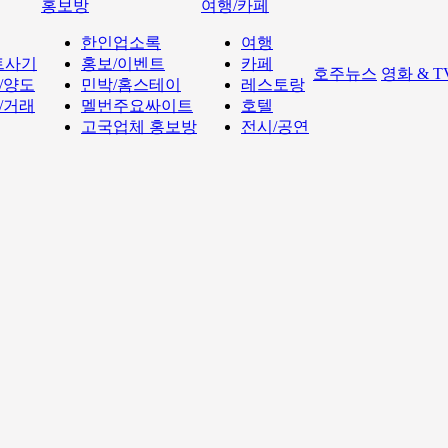
홍보방
여행/카페
한인업소록
여행
트사기
홍보/이벤트
카페
호주뉴스
영화 & 
/양도
민박/홈스테이
레스토랑
/거래
멜번주요싸이트
호텔
고국업체 홍보방
전시/공연