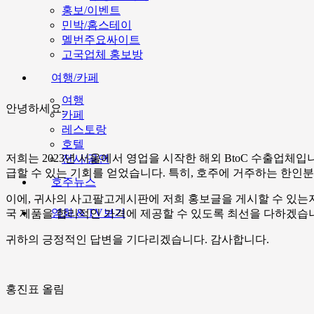
홍보/이벤트
민박/홈스테이
멜번주요싸이트
고국업체 홍보방
여행/카페
여행
안녕하세요
.
카페
레스토랑
호텔
저희는
2023
년 서울에서 영업을 시작한 해외
BtoC
수출업체입
전시/공연
급할 수 있는 기회를 얻었습니다
.
특히
,
호주에 거주하는 한인분
호주뉴스
이에
,
귀사의 사고팔고게시판에 저희 홍보글을 게시할 수 있는
영화 & TV보기
국 제품을 합리적인 가격에 제공할 수 있도록 최선을 다하겠습
귀하의 긍정적인 답변을 기다리겠습니다
.
감사합니다
.
홍진표 올림