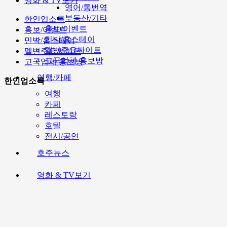
영화 & TV보기
영어/통번역
부동산/기타
한인업소록
홍보/이벤트
홍보/이벤트
민박/홈스테이
민박/홈스테이
멜번주요싸이트
멜번주요싸이트
고국업체 홍보방
고국업체 홍보방
여행/카페
한인업소록
여행
카페
레스토랑
호텔
전시/공연
호주뉴스
영화 & TV보기