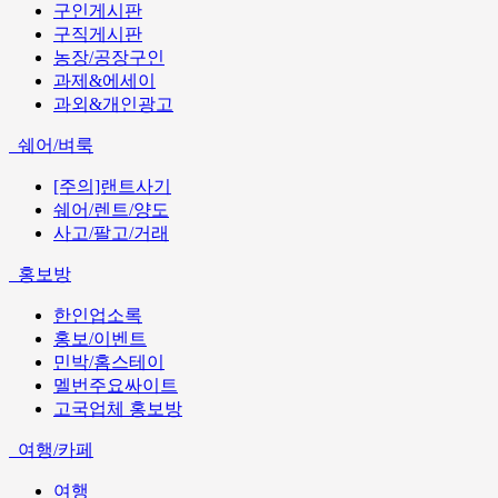
구인게시판
구직게시판
농장/공장구인
과제&에세이
과외&개인광고
쉐어/벼룩
[주의]랜트사기
쉐어/렌트/양도
사고/팔고/거래
홍보방
한인업소록
홍보/이벤트
민박/홈스테이
멜번주요싸이트
고국업체 홍보방
여행/카페
여행