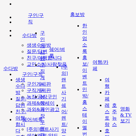
홍보방
구인/구
직
한
인
구
수다방
업
인
소
생생수다방
게
쉐어/벼
록
질문/답변
시
룩
홍
친구/여행합시다
판
여행/카
보/
교민소식/사람찾음
구
[주
수다방
페
이
직
의]
구인/구직
벤
게
생생
랜
여
트
구인게시판
시
수다
트
행
민
구직게시판
판
방
사
카
박/
농장/공장구인
농
질문/
기
페
홈
과제&에세이
장/
답변
쉐
레
호
스
영화
과외&개인광고
공
친구/
어/
스
주
테
& TV
장
여행
렌
토
뉴
쉐어/벼룩
보기
이
구
합시
트/
랑
스
멜
인
[주의]랜트사기
다
양
호
번
과
쉐어/렌트/양도