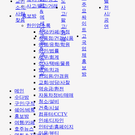
교민
도
텔
주
제
사고/팔고/거래
소식/
사
전
요
&
사람
고/
시/
홍보방
에
싸
찾음
팔
공
세
이
한인업소록
고/
연
이
트
식당/카페/주점
거
과
고
식품점/건강식품
래
외
국
여행/유학/학원
&
업
이민/법률
개
체
세무/회계
인
홍
이사/택배/물류
광
보
병원/치과
고
방
한의원/안경원
교회/성당/사찰
역송금/환전
메인
자동차정비/매매
수다방
청소/설비
구인/구직
건축/시설
쉐어/벼룩
컴퓨터/CCTV
홍보방
인쇄/디자인
여행/카페
인터넷/홈페이지
호주뉴스
미용/뷰티