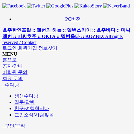
PC버전
호주한인포탈 :: 멜번의 하늘 :: 멜번스카이 :: 호주바다 :: 미씨
멜번 :: 미씨호주 :: OKTA :: 멜번옥타 :: KOZBIZ
All rights
reserved / Contact
로그인
회원가입
정보찾기
MENU
홈으로
공지/안내
비회원 문의
회원 문의
수다방
생생수다방
질문/답변
친구/여행합시다
교민소식/사람찾음
구인/구직