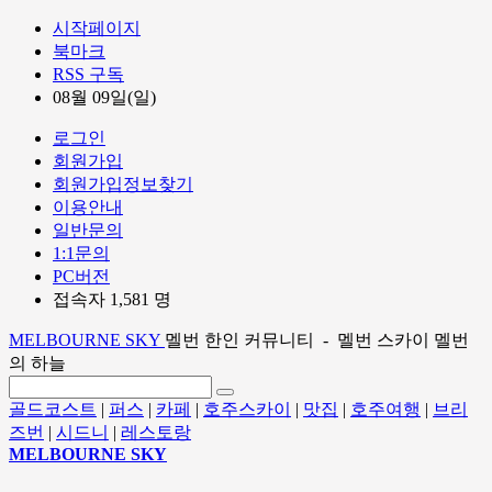
시작페이지
북마크
RSS 구독
08월 09일(일)
로그인
회원가입
회원가입정보찾기
이용안내
일반문의
1:1문의
PC버전
접속자 1,581 명
MELBOURNE SKY
멜번 한인 커뮤니티 - 멜번 스카이 멜번
의 하늘
골드코스트
|
퍼스
|
카페
|
호주스카이
|
맛집
|
호주여행
|
브리
즈번
|
시드니
|
레스토랑
MELBOURNE SKY