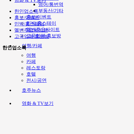
영화 & TV보기
영어/통번역
부동산/기타
한인업소록
홍보/이벤트
홍보/이벤트
민박/홈스테이
민박/홈스테이
멜번주요싸이트
멜번주요싸이트
고국업체 홍보방
고국업체 홍보방
여행/카페
한인업소록
여행
카페
레스토랑
호텔
전시/공연
호주뉴스
영화 & TV보기