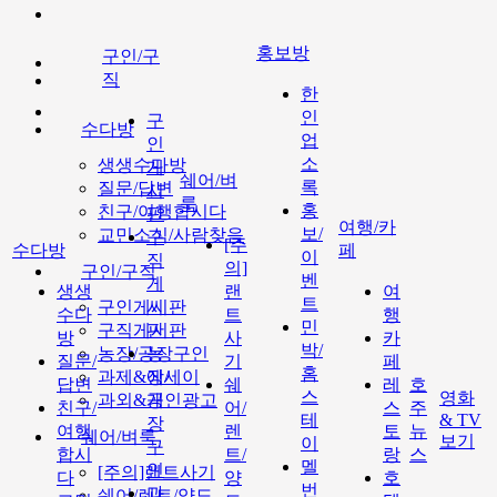
홍보방
구인/구
직
한
인
구
수다방
업
인
소
생생수다방
게
쉐어/벼
록
질문/답변
시
룩
홍
친구/여행합시다
판
여행/카
보/
교민소식/사람찾음
구
[주
수다방
페
이
직
의]
구인/구직
벤
게
생생
랜
여
트
구인게시판
시
수다
트
행
민
구직게시판
판
방
사
카
박/
농장/공장구인
농
질문/
기
페
홈
과제&에세이
장/
답변
쉐
레
호
스
영화
과외&개인광고
공
친구/
어/
스
주
테
& TV
장
여행
렌
토
뉴
쉐어/벼룩
보기
이
구
합시
트/
랑
스
멜
인
[주의]랜트사기
다
양
호
번
과
쉐어/렌트/양도