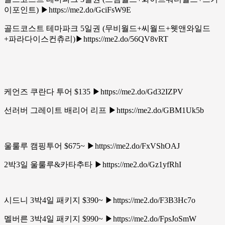
이포인트) ▶https://me2.do/GciFsW9E
골드코스트 테마파크 5일권 (무비월드+씨월드+웻앤와일드
+파라다이스컨츄리)▶https://me2.do/56QV8vRT
케언즈 쿠란다 투어 $135 ▶https://me2.do/Gd32IZPV
선러버 그레이트 배리어 리프 ▶https://me2.do/GBM1Uk5b
울룰루 캠핑투어 $675~ ▶https://me2.do/FxVShOAJ
2박3일 울룰루&카타추타 ▶https://me2.do/Gz1yfRhI
시드니 3박4일 패키지 $390~ ▶https://me2.do/F3B3Hc7o
멜버른 3박4일 패키지 $990~ ▶https://me2.do/FpsJoSmW