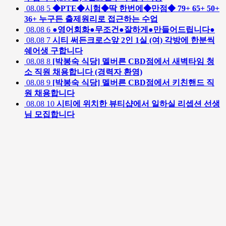
08.08
5
◆PTE◆시험◆딱 한번에◆만점◆ 79+ 65+ 50+
36+ 누구든 출제원리로 접근하는 수업
08.08
6
●영어회화●무조건●잘하게●만들어드립니다●
08.08
7
시티 써든크로스앞 2인 1실 (여) 각방에 한분씩
쉐어생 구합니다
08.08
8
[박봉숙 식당] 멜버른 CBD점에서 새벽타임 청
소 직원 채용합니다 (경력자 환영)
08.08
9
[박봉숙 식당] 멜버른 CBD점에서 키친핸드 직
원 채용합니다
08.08
10
시티에 위치한 뷰티샵에서 일하실 리셉션 선생
님 모집합니다