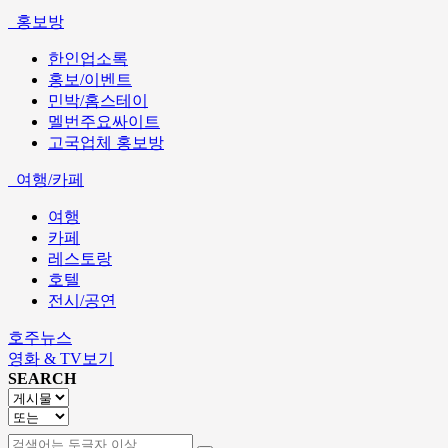
홍보방
한인업소록
홍보/이벤트
민박/홈스테이
멜번주요싸이트
고국업체 홍보방
여행/카페
여행
카페
레스토랑
호텔
전시/공연
호주뉴스
영화 & TV보기
SEARCH