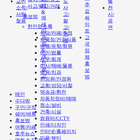
교민
도
텔
주
제
사고/팔고/거래
소식/
사
전
요
&
사람
고/
시/
홍보방
에
싸
찾음
팔
공
세
이
한인업소록
고/
연
이
트
식당/카페/주점
거
과
고
식품점/건강식품
래
외
국
여행/유학/학원
&
업
이민/법률
개
체
세무/회계
인
홍
이사/택배/물류
광
보
병원/치과
고
방
한의원/안경원
교회/성당/사찰
역송금/환전
메인
자동차정비/매매
수다방
청소/설비
구인/구직
건축/시설
쉐어/벼룩
컴퓨터/CCTV
홍보방
인쇄/디자인
여행/카페
인터넷/홈페이지
호주뉴스
미용/뷰티