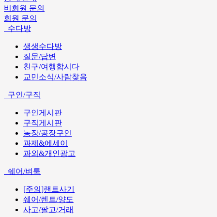
비회원 문의
회원 문의
수다방
생생수다방
질문/답변
친구/여행합시다
교민소식/사람찾음
구인/구직
구인게시판
구직게시판
농장/공장구인
과제&에세이
과외&개인광고
쉐어/벼룩
[주의]랜트사기
쉐어/렌트/양도
사고/팔고/거래