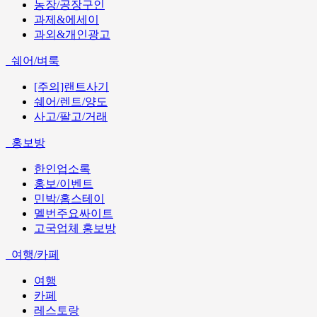
농장/공장구인
과제&에세이
과외&개인광고
쉐어/벼룩
[주의]랜트사기
쉐어/렌트/양도
사고/팔고/거래
홍보방
한인업소록
홍보/이벤트
민박/홈스테이
멜번주요싸이트
고국업체 홍보방
여행/카페
여행
카페
레스토랑