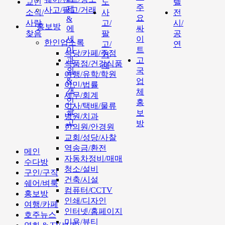
교민
도
텔
주
제
사고/팔고/거래
소식/
사
전
요
&
사람
고/
시/
홍보방
에
싸
찾음
팔
공
세
이
한인업소록
고/
연
이
트
식당/카페/주점
거
과
고
식품점/건강식품
래
외
국
여행/유학/학원
&
업
이민/법률
개
체
세무/회계
인
홍
이사/택배/물류
광
보
병원/치과
고
방
한의원/안경원
교회/성당/사찰
역송금/환전
메인
자동차정비/매매
수다방
청소/설비
구인/구직
건축/시설
쉐어/벼룩
컴퓨터/CCTV
홍보방
인쇄/디자인
여행/카페
인터넷/홈페이지
호주뉴스
미용/뷰티