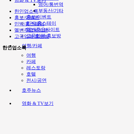
영화 & TV보기
영어/통번역
부동산/기타
한인업소록
홍보/이벤트
홍보/이벤트
민박/홈스테이
민박/홈스테이
멜번주요싸이트
멜번주요싸이트
고국업체 홍보방
고국업체 홍보방
여행/카페
한인업소록
여행
카페
레스토랑
호텔
전시/공연
호주뉴스
영화 & TV보기