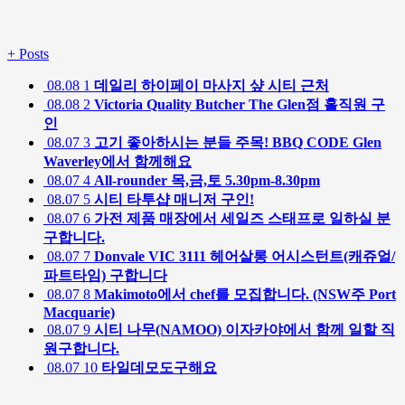
+
Posts
08.08
1
데일리 하이페이 마사지 샾 시티 근처
08.08
2
Victoria Quality Butcher The Glen점 홀직원 구
인
08.07
3
고기 좋아하시는 분들 주목! BBQ CODE Glen
Waverley에서 함께해요
08.07
4
All-rounder 목,금,토 5.30pm-8.30pm
08.07
5
시티 타투샵 매니저 구인!
08.07
6
가전 제품 매장에서 세일즈 스태프로 일하실 분
구합니다.
08.07
7
Donvale VIC 3111 헤어살롱 어시스턴트(캐쥬얼/
파트타임) 구합니다
08.07
8
Makimoto에서 chef를 모집합니다. (NSW주 Port
Macquarie)
08.07
9
시티 나무(NAMOO) 이자카야에서 함께 일할 직
원구합니다.
08.07
10
타일데모도구해요