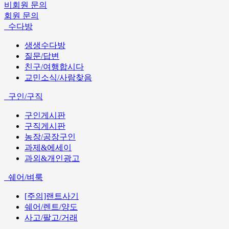
비회원 문의
회원 문의
수다방
생생수다방
질문/답변
친구/여행합시다
교민소식/사람찾음
구인/구직
구인게시판
구직게시판
농장/공장구인
과제&에세이
과외&개인광고
쉐어/벼룩
[주의]랜트사기
쉐어/렌트/양도
사고/팔고/거래