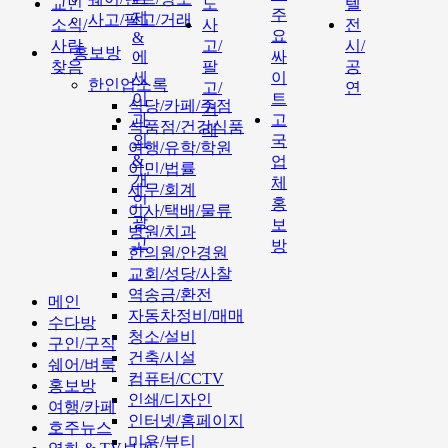
교민
도
텔
주
제
사고/팔고/거래
소식/
사
전
요
&
사람
고/
시/
홍보방
에
싸
찾음
팔
공
세
이
한인업소록
고/
연
이
트
식당/카페/주점
거
과
고
식품점/건강식품
래
외
국
여행/유학/학원
&
업
이민/법률
개
체
세무/회계
인
홍
이사/택배/물류
광
보
병원/치과
고
방
한의원/안경원
교회/성당/사찰
역송금/환전
메인
자동차정비/매매
수다방
청소/설비
구인/구직
건축/시설
쉐어/벼룩
컴퓨터/CCTV
홍보방
인쇄/디자인
여행/카페
인터넷/홈페이지
호주뉴스
미용/뷰티