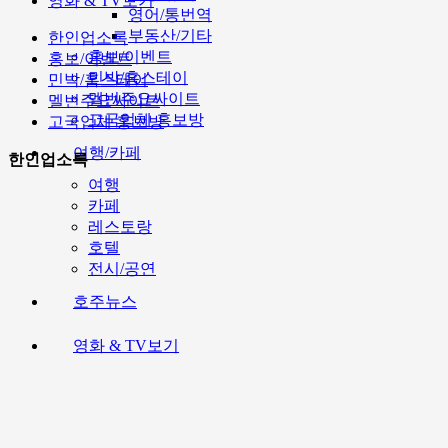
영화 & TV보기
영어/통번역
부동산/기타
한인업소록
홍보/이벤트
홍보/이벤트
민박/홈스테이
민박/홈스테이
멜번주요싸이트
멜번주요싸이트
고국업체 홍보방
고국업체 홍보방
여행/카페
한인업소록
여행
카페
레스토랑
호텔
전시/공연
호주뉴스
영화 & TV보기