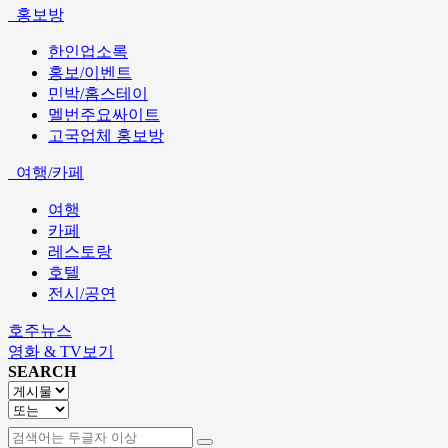
홍보방
한인업소록
홍보/이벤트
민박/홈스테이
멜번주요싸이트
고국업체 홍보방
여행/카페
여행
카페
레스토랑
호텔
전시/공연
호주뉴스
영화 & TV보기
SEARCH