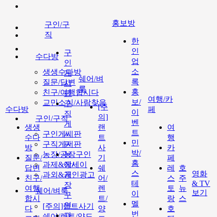
홍보방
구인/구
직
한
인
구
수다방
업
인
소
생생수다방
게
쉐어/벼
록
질문/답변
시
룩
홍
친구/여행합시다
판
여행/카
보/
교민소식/사람찾음
구
[주
수다방
페
이
직
의]
구인/구직
벤
게
생생
랜
여
트
구인게시판
시
수다
트
행
민
구직게시판
판
방
사
카
박/
농장/공장구인
농
질문/
기
페
홈
과제&에세이
장/
답변
쉐
레
호
스
영화
과외&개인광고
공
친구/
어/
스
주
테
& TV
장
여행
렌
토
뉴
쉐어/벼룩
보기
이
구
합시
트/
랑
스
멜
인
[주의]랜트사기
다
양
호
번
과
쉐어/렌트/양도