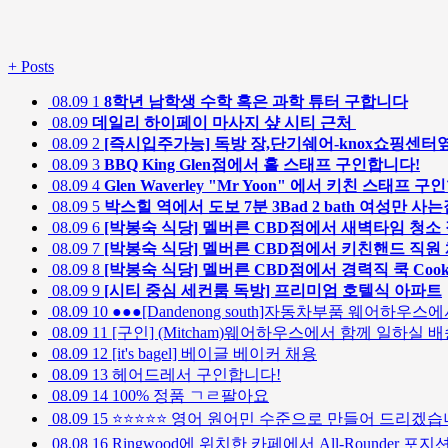
+
Posts
08.09
1
8학년 남학생 수학 혹은 과학 튜터 구합니다
08.09
데일리 하이페이 마사지 샾 시티 근처
08.09
2
[즉시입주가능] 독방 장,단기쉐어-knox쇼핑센터
08.09
3
BBQ King Glen점에서 홀 스태프 구인합니다!
08.09
4
Glen Waverley "Mr Yoon" 에서 키친 스태프 
08.09
5
박스힐 역에서 도보 7분 3Bad 2 bath 여성만 사
08.09
6
[박봉숙 식당] 멜버른 CBD점에서 새벽타임 청소
08.09
7
[박봉숙 식당] 멜버른 CBD점에서 키친핸드 직
08.09
8
[박봉숙 식당] 멜버른 CBD점에서 경력직 쿡 Co
08.09
9
[시티 중심 세컨룸 독방] 프리미엄 호텔식 아파트
08.09
10
●●●[Dandenong south]자동차부품 웨어하우스에
08.09
11
[구인] (Mitcham)웨어하우스에서 함께 일하
08.09
12
[it's bagel] 베이글 베이커 채용
08.09
13
헤어드레서 구인합니다!
08.09
14
100% 정품 ㄱㄹ팔아요
08.09
15
⭐⭐⭐⭐⭐ 영어 원어민 수준으로 만들어 드리겠습니
08.08
16
Ringwood에 위치한 카페에서 All-Rounder 포지