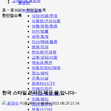
고국업체 홍보방
홍보방
홈 > 홍보방 > 한인업소록
한인업소록
한인업소록
식당/카페/주점
식품점/건강식품
여행/유학/학원
이민/법률
세무/회계
이사/택배/물류
병원/치과
한의원/안경원
교회/성당/사찰
역송금/환전
자동차정비/매매
청소/설비
건축/시설
컴퓨터/CCTV
인쇄/디자인
한국 스타일 온라인 패션 몰 입니다~
인터넷/홈페이지
미용/뷰티
옷장수
미용/뷰티
0
60384
2021.08.29 21:34
영어/통번역
부동산/기타