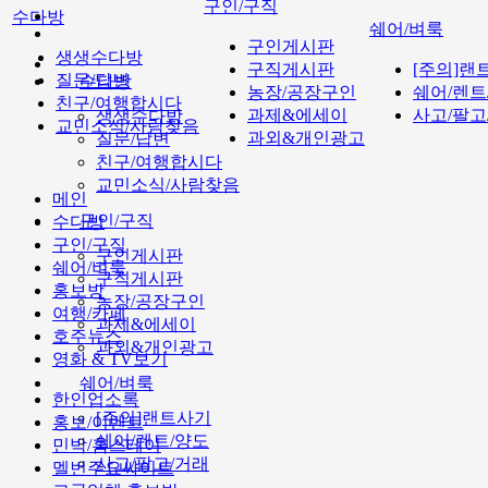
구인/구직
수다방
쉐어/벼룩
구인게시판
생생수다방
구직게시판
[주의]랜
질문/답변
수다방
농장/공장구인
쉐어/렌트
친구/여행합시다
과제&에세이
사고/팔고
생생수다방
교민소식/사람찾음
과외&개인광고
질문/답변
친구/여행합시다
교민소식/사람찾음
메인
구인/구직
수다방
구인/구직
구인게시판
쉐어/벼룩
구직게시판
홍보방
농장/공장구인
여행/카페
과제&에세이
호주뉴스
과외&개인광고
영화 & TV보기
쉐어/벼룩
한인업소록
[주의]랜트사기
홍보/이벤트
쉐어/렌트/양도
민박/홈스테이
사고/팔고/거래
멜번주요싸이트