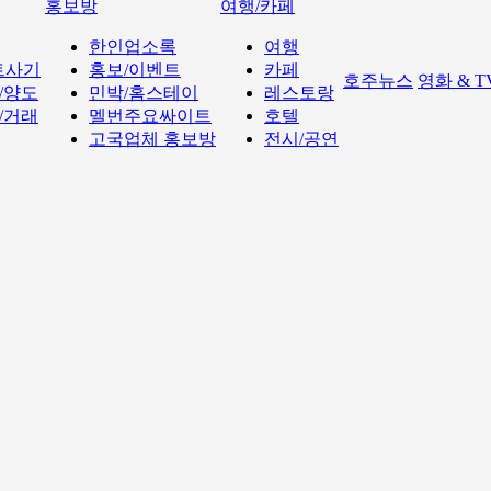
홍보방
여행/카페
한인업소록
여행
트사기
홍보/이벤트
카페
호주뉴스
영화 & 
/양도
민박/홈스테이
레스토랑
/거래
멜번주요싸이트
호텔
고국업체 홍보방
전시/공연