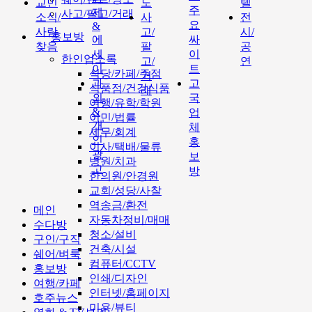
교민
도
텔
주
제
사고/팔고/거래
소식/
사
전
요
&
사람
고/
시/
홍보방
에
싸
찾음
팔
공
세
이
한인업소록
고/
연
이
트
식당/카페/주점
거
과
고
식품점/건강식품
래
외
국
여행/유학/학원
&
업
이민/법률
개
체
세무/회계
인
홍
이사/택배/물류
광
보
병원/치과
고
방
한의원/안경원
교회/성당/사찰
역송금/환전
메인
자동차정비/매매
수다방
청소/설비
구인/구직
건축/시설
쉐어/벼룩
컴퓨터/CCTV
홍보방
인쇄/디자인
여행/카페
인터넷/홈페이지
호주뉴스
미용/뷰티