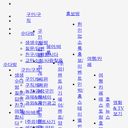
홍보방
구인/구
직
한
인
구
수다방
업
인
소
생생수다방
게
쉐어/벼
록
질문/답변
시
룩
홍
친구/여행합시다
판
여행/카
보/
교민소식/사람찾음
구
[주
수다방
페
이
직
의]
구인/구직
벤
게
생생
랜
여
트
구인게시판
시
수다
트
행
민
구직게시판
판
방
사
카
박/
농장/공장구인
농
질문/
기
페
홈
과제&에세이
장/
답변
쉐
레
호
스
영화
과외&개인광고
공
친구/
어/
스
주
테
& TV
장
여행
렌
토
뉴
쉐어/벼룩
보기
이
구
합시
트/
랑
스
멜
인
[주의]랜트사기
다
양
호
번
과
쉐어/렌트/양도