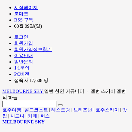
시작페이지
북마크
RSS 구독
08월 09일(일)
로그인
회원가입
회원가입정보찾기
이용안내
일반문의
1:1문의
PC버전
접속자 17,608 명
MELBOURNE SKY
멜번 한인 커뮤니티 - 멜번 스카이 멜번
의 하늘
호주여행
|
골드코스트
|
레스토랑
|
브리즈번
|
호주스카이
|
맛
집
|
시드니
|
카페
|
퍼스
MELBOURNE SKY