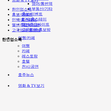
영화 & TV보기
영어/통번역
부동산/기타
한인업소록
홍보/이벤트
홍보/이벤트
민박/홈스테이
민박/홈스테이
멜번주요싸이트
멜번주요싸이트
고국업체 홍보방
고국업체 홍보방
여행/카페
한인업소록
여행
카페
레스토랑
호텔
전시/공연
호주뉴스
영화 & TV보기