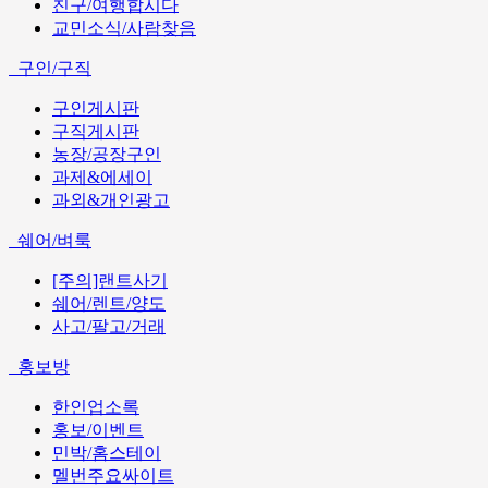
친구/여행합시다
교민소식/사람찾음
구인/구직
구인게시판
구직게시판
농장/공장구인
과제&에세이
과외&개인광고
쉐어/벼룩
[주의]랜트사기
쉐어/렌트/양도
사고/팔고/거래
홍보방
한인업소록
홍보/이벤트
민박/홈스테이
멜번주요싸이트