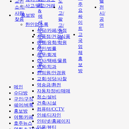
교민
도
텔
주
제
사고/팔고/거래
소식/
사
전
요
&
사람
고/
시/
홍보방
에
싸
찾음
팔
공
세
이
한인업소록
고/
연
이
트
식당/카페/주점
거
과
고
식품점/건강식품
래
외
국
여행/유학/학원
&
업
이민/법률
개
체
세무/회계
인
홍
이사/택배/물류
광
보
병원/치과
고
방
한의원/안경원
교회/성당/사찰
역송금/환전
메인
자동차정비/매매
수다방
청소/설비
구인/구직
건축/시설
쉐어/벼룩
컴퓨터/CCTV
홍보방
인쇄/디자인
여행/카페
인터넷/홈페이지
호주뉴스
미용/뷰티