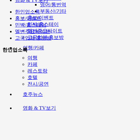
영화 & TV보기
영어/통번역
부동산/기타
한인업소록
홍보/이벤트
홍보/이벤트
민박/홈스테이
민박/홈스테이
멜번주요싸이트
멜번주요싸이트
고국업체 홍보방
고국업체 홍보방
여행/카페
한인업소록
여행
카페
레스토랑
호텔
전시/공연
호주뉴스
영화 & TV보기