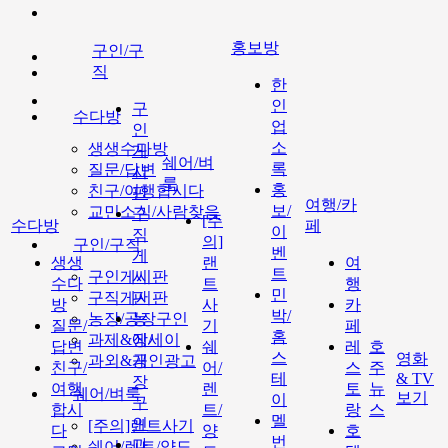
홍보방
구인/구
직
한
인
구
수다방
업
인
소
생생수다방
게
쉐어/벼
록
질문/답변
시
룩
홍
친구/여행합시다
판
여행/카
보/
교민소식/사람찾음
구
[주
수다방
페
이
직
의]
구인/구직
벤
게
생생
랜
여
트
구인게시판
시
수다
트
행
민
구직게시판
판
방
사
카
박/
농장/공장구인
농
질문/
기
페
홈
과제&에세이
장/
답변
쉐
레
호
스
영화
과외&개인광고
공
친구/
어/
스
주
테
& TV
장
여행
렌
토
뉴
쉐어/벼룩
보기
이
구
합시
트/
랑
스
멜
인
[주의]랜트사기
다
양
호
번
과
쉐어/렌트/양도