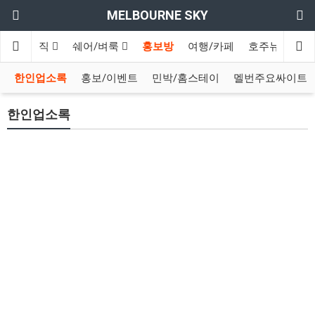
MELBOURNE SKY
구인/구직
쉐어/벼룩
홍보방
여행/카페
호주뉴스
영
한인업소록
홍보/이벤트
민박/홈스테이
멜번주요싸이트
한인업소록