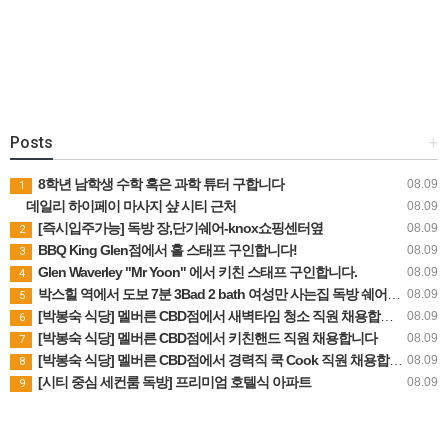
Posts
+
8학년 남학생 수학 혹은 과학 튜터 구합니다
08.09
1
데일리 하이페이 마사지 샾 시티 근처
08.09
[즉시입주가능] 독방 장,단기쉐어-knox쇼핑센터옆
08.09
2
BBQ King Glen점에서 홀 스태프 구인합니다!
08.09
3
Glen Waverley "Mr Yoon" 에서 키친 스태프 구인합니다.
08.09
4
박스힐 역에서 도보 7분 3Bad 2 bath 여성만 사는집 독방 쉐어생 찾습니다 (280불 빌포함)
08.09
5
[박봉숙 식당] 멜버른 CBD점에서 새벽타임 청소 직원 채용합니다 (경력자 환영)
08.09
6
[박봉숙 식당] 멜버른 CBD점에서 키친핸드 직원 채용합니다
08.09
7
[박봉숙 식당] 멜버른 CBD점에서 경력직 쿡 Cook 직원 채용합니다
08.09
8
[시티 중심 세컨룸 독방] 프리미엄 호텔식 아파트
08.09
9