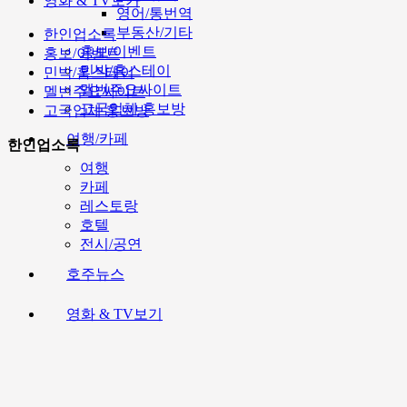
영화 & TV보기
영어/통번역
부동산/기타
한인업소록
홍보/이벤트
홍보/이벤트
민박/홈스테이
민박/홈스테이
멜번주요싸이트
멜번주요싸이트
고국업체 홍보방
고국업체 홍보방
여행/카페
한인업소록
여행
카페
레스토랑
호텔
전시/공연
호주뉴스
영화 & TV보기