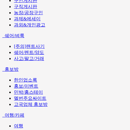
구인게시판
구직게시판
농장/공장구인
과제&에세이
과외&개인광고
쉐어/벼룩
[주의]랜트사기
쉐어/렌트/양도
사고/팔고/거래
홍보방
한인업소록
홍보/이벤트
민박/홈스테이
멜번주요싸이트
고국업체 홍보방
여행/카페
여행