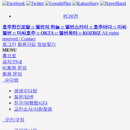
PC버전
호주한인포탈 :: 멜번의 하늘 :: 멜번스카이 :: 호주바다 :: 미씨
멜번 :: 미씨호주 :: OKTA :: 멜번옥타 :: KOZBIZ
All rights
reserved / Contact
로그인
회원가입
정보찾기
MENU
홈으로
공지/안내
비회원 문의
회원 문의
수다방
생생수다방
질문/답변
친구/여행합시다
교민소식/사람찾음
구인/구직