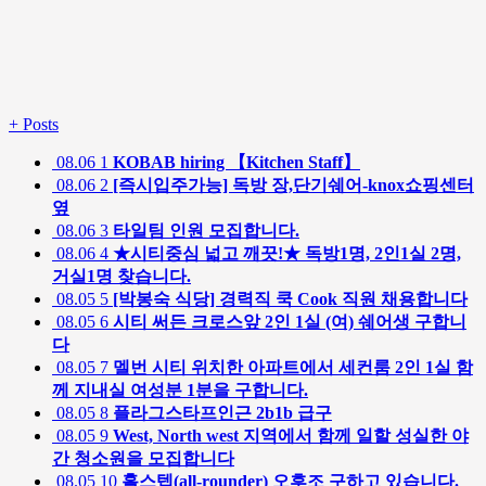
+
Posts
08.06
1
KOBAB hiring 【Kitchen Staff】
08.06
2
[즉시입주가능] 독방 장,단기쉐어-knox쇼핑센터
옆
08.06
3
타일팀 인원 모집합니다.
08.06
4
★시티중심 넓고 깨끗!★ 독방1명, 2인1실 2명,
거실1명 찾습니다.
08.05
5
[박봉숙 식당] 경력직 쿡 Cook 직원 채용합니다
08.05
6
시티 써든 크로스앞 2인 1실 (여) 쉐어생 구합니
다
08.05
7
멜번 시티 위치한 아파트에서 세컨룸 2인 1실 함
께 지내실 여성분 1분을 구합니다.
08.05
8
플라그스타프인근 2b1b 급구
08.05
9
West, North west 지역에서 함께 일할 성실한 야
간 청소원을 모집합니다
08.05
10
홀스텝(all-rounder) 오후조 구하고 있습니다.