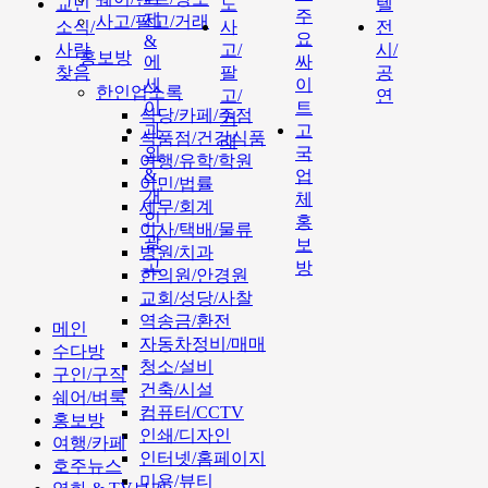
교민
도
텔
주
제
사고/팔고/거래
소식/
사
전
요
&
사람
고/
시/
홍보방
에
싸
찾음
팔
공
세
이
한인업소록
고/
연
이
트
식당/카페/주점
거
과
고
식품점/건강식품
래
외
국
여행/유학/학원
&
업
이민/법률
개
체
세무/회계
인
홍
이사/택배/물류
광
보
병원/치과
고
방
한의원/안경원
교회/성당/사찰
역송금/환전
메인
자동차정비/매매
수다방
청소/설비
구인/구직
건축/시설
쉐어/벼룩
컴퓨터/CCTV
홍보방
인쇄/디자인
여행/카페
인터넷/홈페이지
호주뉴스
미용/뷰티