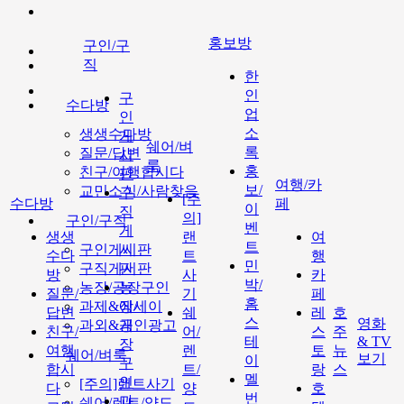
홍보방
구인/구
직
한
인
구
수다방
업
인
소
생생수다방
게
쉐어/벼
록
질문/답변
시
룩
홍
친구/여행합시다
판
여행/카
보/
교민소식/사람찾음
구
[주
수다방
페
이
직
의]
구인/구직
벤
게
생생
랜
여
트
구인게시판
시
수다
트
행
민
구직게시판
판
방
사
카
박/
농장/공장구인
농
질문/
기
페
홈
과제&에세이
장/
답변
쉐
레
호
스
영화
과외&개인광고
공
친구/
어/
스
주
테
& TV
장
여행
렌
토
뉴
쉐어/벼룩
보기
이
구
합시
트/
랑
스
멜
인
[주의]랜트사기
다
양
호
번
과
쉐어/렌트/양도