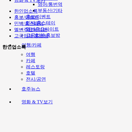
영화 & TV보기
영어/통번역
부동산/기타
한인업소록
홍보/이벤트
홍보/이벤트
민박/홈스테이
민박/홈스테이
멜번주요싸이트
멜번주요싸이트
고국업체 홍보방
고국업체 홍보방
여행/카페
한인업소록
여행
카페
레스토랑
호텔
전시/공연
호주뉴스
영화 & TV보기