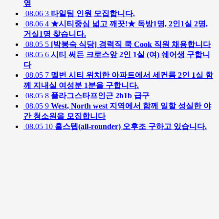
옆
08.06
3
타일팀 인원 모집합니다.
08.06
4
★시티중심 넓고 깨끗!★ 독방1명, 2인1실 2명,
거실1명 찾습니다.
08.05
5
[박봉숙 식당] 경력직 쿡 Cook 직원 채용합니다
08.05
6
시티 써든 크로스앞 2인 1실 (여) 쉐어생 구합니
다
08.05
7
멜번 시티 위치한 아파트에서 세컨룸 2인 1실 함
께 지내실 여성분 1분을 구합니다.
08.05
8
플라그스타프인근 2b1b 급구
08.05
9
West, North west 지역에서 함께 일할 성실한 야
간 청소원을 모집합니다
08.05
10
홀스텝(all-rounder) 오후조 구하고 있습니다.