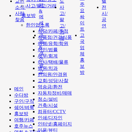
교민
도
텔
주
제
사고/팔고/거래
소식/
사
전
요
&
사람
고/
시/
홍보방
에
싸
찾음
팔
공
세
이
한인업소록
고/
연
이
트
식당/카페/주점
거
과
고
식품점/건강식품
래
외
국
여행/유학/학원
&
업
이민/법률
개
체
세무/회계
인
홍
이사/택배/물류
광
보
병원/치과
고
방
한의원/안경원
교회/성당/사찰
역송금/환전
메인
자동차정비/매매
수다방
청소/설비
구인/구직
건축/시설
쉐어/벼룩
컴퓨터/CCTV
홍보방
인쇄/디자인
여행/카페
인터넷/홈페이지
호주뉴스
미용/뷰티