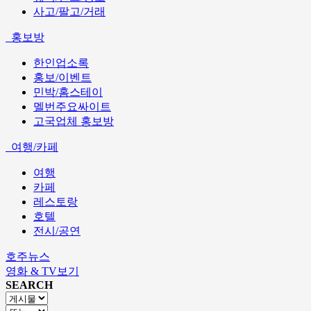
사고/팔고/거래
홍보방
한인업소록
홍보/이벤트
민박/홈스테이
멜번주요싸이트
고국업체 홍보방
여행/카페
여행
카페
레스토랑
호텔
전시/공연
호주뉴스
영화 & TV보기
SEARCH