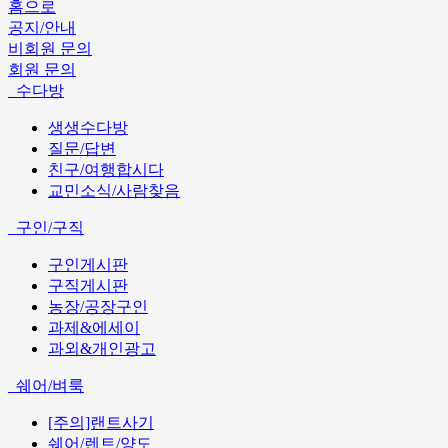
홈으로
공지/안내
비회원 문의
회원 문의
수다방
생생수다방
질문/답변
친구/여행합시다
교민소식/사람찾음
구인/구직
구인게시판
구직게시판
농장/공장구인
과제&에세이
과외&개인광고
쉐어/벼룩
[주의]랜트사기
쉐어/렌트/양도