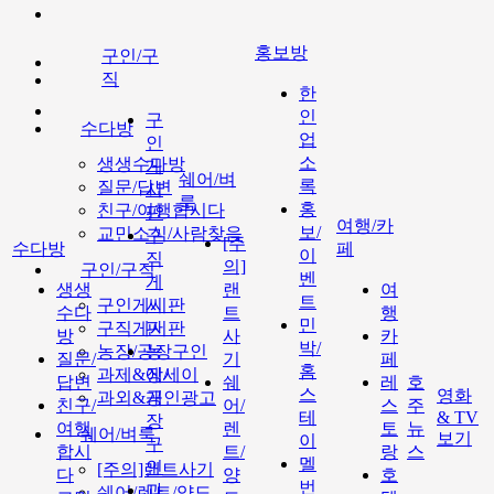
홍보방
구인/구
직
한
인
구
수다방
업
인
소
생생수다방
게
쉐어/벼
록
질문/답변
시
룩
홍
친구/여행합시다
판
여행/카
보/
교민소식/사람찾음
구
[주
수다방
페
이
직
의]
구인/구직
벤
게
생생
랜
여
트
구인게시판
시
수다
트
행
민
구직게시판
판
방
사
카
박/
농장/공장구인
농
질문/
기
페
홈
과제&에세이
장/
답변
쉐
레
호
스
영화
과외&개인광고
공
친구/
어/
스
주
테
& TV
장
여행
렌
토
뉴
쉐어/벼룩
보기
이
구
합시
트/
랑
스
멜
인
[주의]랜트사기
다
양
호
번
과
쉐어/렌트/양도