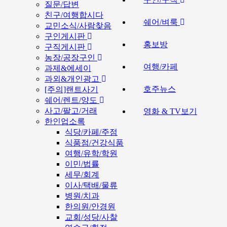
질문/답변
친구/여행합시다
쉐어/벼룩
교민소식/사람찾음
구인게시판
홍보방
구직게시판
농장/공장구인
여행/카페
과제&에세이
과외&개인광고
호주뉴스
[주의]랜트사기
쉐어/렌트/양도
사고/팔고/거래
영화 & TV보기
한인업소록
식당/카페/주점
식품점/건강식품
여행/유학/학원
이민/법률
세무/회계
이사/택배/물류
병원/치과
한의원/안경원
교회/성당/사찰