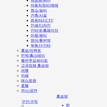
역송금/환전
자동차정비/매매
청소/설비
건축/시설
컴퓨터/CCTV
인쇄/디자인
인터넷/홈페이지
미용/뷰티
영어/통번역
부동산/기타
홍보/이벤트
민박/홈스테이
멜번주요싸이트
고국업체 홍보방
여행
카페
레스토랑
호텔
전시/공연
홍보방
구인/구직
한