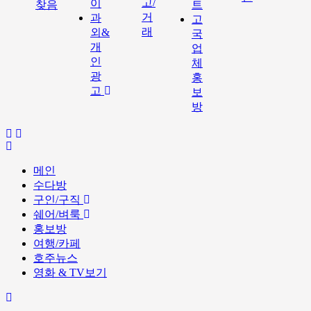
고/
이
찾음
트
거
과
고
래
외&
국
개
업
인
체
광
홍
고
보
방
메인
수다방
구인/구직
쉐어/벼룩
홍보방
여행/카페
호주뉴스
영화 & TV보기