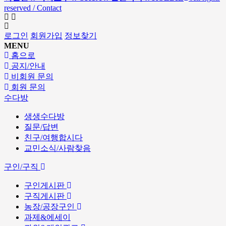
reserved / Contact
로그인
회원가입
정보찾기
MENU
홈으로
공지/안내
비회원 문의
회원 문의
수다방
생생수다방
질문/답변
친구/여행합시다
교민소식/사람찾음
구인/구직
구인게시판
구직게시판
농장/공장구인
과제&에세이