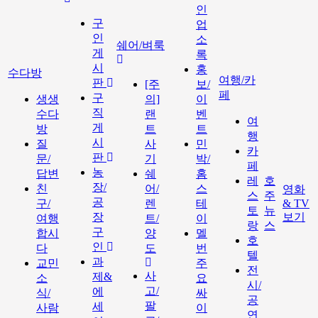
인
구
업
인
소
쉐어/벼룩
게
록
시
홍
수다방
여행/카
판
[주
보/
페
구
생생
의]
이
직
수다
랜
벤
여
게
방
트
트
행
시
질
사
민
카
판
문/
기
박/
페
농
답변
쉐
홈
레
호
장/
친
어/
스
영화
스
주
공
구/
렌
테
& TV
토
뉴
장
보기
여행
트/
이
랑
스
구
합시
양
멜
호
인
다
도
번
텔
과
교민
주
전
사
제&
소
요
시/
고/
에
식/
싸
공
팔
세
사람
이
연