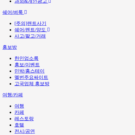
과외&개인광고
쉐어/벼룩
[주의]랜트사기
쉐어/렌트/양도
사고/팔고/거래
홍보방
한인업소록
홍보/이벤트
민박/홈스테이
멜번주요싸이트
고국업체 홍보방
여행/카페
여행
카페
레스토랑
호텔
전시/공연