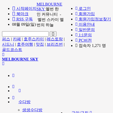
MELBOURNE
시작페이지
로그인
SKY
멜번 한
북마크
회원가입
인 커뮤니티 -
RSS 구독
회원가입정보찾기
멜번 스카이 멜
08월 09일(일)
이용안내
번의 하늘
일반문의
1:1문의
퍼스
|
카페
|
호주스카이
|
레스토랑
|
PC버전
시드니
|
호주여행
|
맛집
|
브리즈번
|
접속자 1,271 명
골드코스트
MELBOURNE SKY
수다방
생생수다방
구인/구직