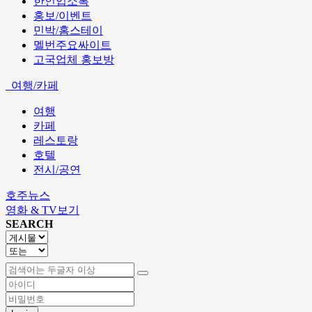
한인업소록
홍보/이벤트
민박/홈스테이
멜번주요싸이트
고국업체 홍보방
여행/카페
여행
카페
레스토랑
호텔
전시/공연
호주뉴스
영화 & TV보기
SEARCH