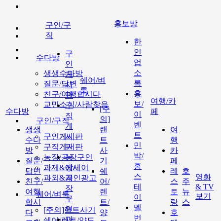
홍보방
구인/구
직
한
인
구
수다방
업
인
소
생생수다방
게
쉐어/벼
록
질문/답변
시
룩
홍
친구/여행합시다
판
여행/카
보/
교민소식/사람찾음
구
[주
수다방
페
이
직
의]
구인/구직
벤
게
생생
랜
여
트
구인게시판
시
수다
트
행
민
구직게시판
판
방
사
카
박/
농장/공장구인
농
질문/
기
페
홈
과제&에세이
장/
답변
쉐
레
호
스
영화
과외&개인광고
공
친구/
어/
스
주
테
& TV
장
여행
렌
토
뉴
쉐어/벼룩
보기
이
구
합시
트/
랑
스
멜
인
[주의]랜트사기
다
양
호
번
과
쉐어/렌트/양도