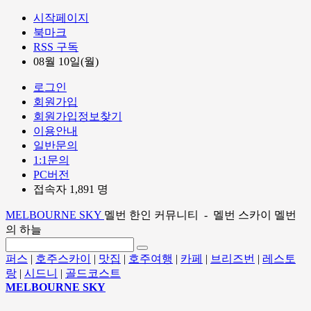
시작페이지
북마크
RSS 구독
08월 10일(월)
로그인
회원가입
회원가입정보찾기
이용안내
일반문의
1:1문의
PC버전
접속자 1,891 명
MELBOURNE SKY
멜번 한인 커뮤니티 - 멜번 스카이 멜번
의 하늘
퍼스
|
호주스카이
|
맛집
|
호주여행
|
카페
|
브리즈번
|
레스토
랑
|
시드니
|
골드코스트
MELBOURNE SKY