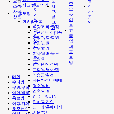
교민
도
텔
주
제
사고/팔고/거래
소식/
사
전
요
&
사람
고/
시/
홍보방
에
싸
찾음
팔
공
세
이
한인업소록
고/
연
이
트
식당/카페/주점
거
과
고
식품점/건강식품
래
외
국
여행/유학/학원
&
업
이민/법률
개
체
세무/회계
인
홍
이사/택배/물류
광
보
병원/치과
고
방
한의원/안경원
교회/성당/사찰
역송금/환전
메인
자동차정비/매매
수다방
청소/설비
구인/구직
건축/시설
쉐어/벼룩
컴퓨터/CCTV
홍보방
인쇄/디자인
여행/카페
인터넷/홈페이지
호주뉴스
미용/뷰티