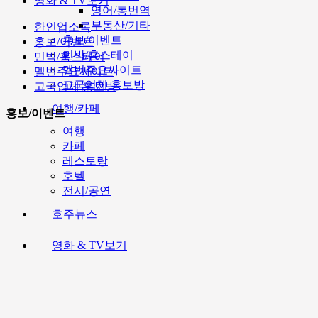
영화 & TV보기
영어/통번역
부동산/기타
한인업소록
홍보/이벤트
홍보/이벤트
민박/홈스테이
민박/홈스테이
멜번주요싸이트
멜번주요싸이트
고국업체 홍보방
고국업체 홍보방
여행/카페
홍보/이벤트
여행
카페
레스토랑
호텔
전시/공연
호주뉴스
영화 & TV보기