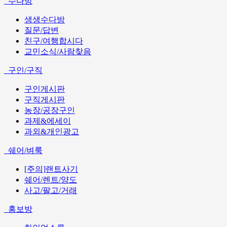
수다방
생생수다방
질문/답변
친구/여행합시다
교민소식/사람찾음
구인/구직
구인게시판
구직게시판
농장/공장구인
과제&에세이
과외&개인광고
쉐어/벼룩
[주의]랜트사기
쉐어/렌트/양도
사고/팔고/거래
홍보방