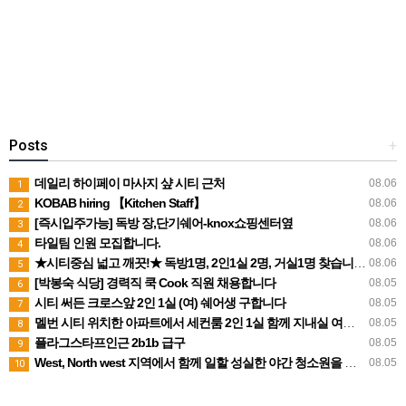
Posts
+
데일리 하이페이 마사지 샾 시티 근처
08.06
1
KOBAB hiring 【Kitchen Staff】
08.06
2
[즉시입주가능] 독방 장,단기쉐어-knox쇼핑센터옆
08.06
3
타일팀 인원 모집합니다.
08.06
4
★시티중심 넓고 깨끗!★ 독방1명, 2인1실 2명, 거실1명 찾습니다.
08.06
5
[박봉숙 식당] 경력직 쿡 Cook 직원 채용합니다
08.05
6
시티 써든 크로스앞 2인 1실 (여) 쉐어생 구합니다
08.05
7
멜번 시티 위치한 아파트에서 세컨룸 2인 1실 함께 지내실 여성분 1분을 구합니다.
08.05
8
플라그스타프인근 2b1b 급구
08.05
9
West, North west 지역에서 함께 일할 성실한 야간 청소원을 모집합니다
08.05
10