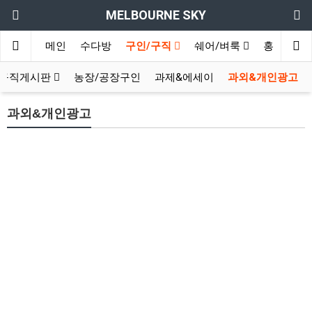
MELBOURNE SKY
메인
수다방
구인/구직
쉐어/벼룩
홍보방
구직게시판
농장/공장구인
과제&에세이
과외&개인광고
과외&개인광고