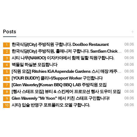
Posts
+
한국식당(City) 주방직원 구합니다. DooBoo Restaurant
08.06
1
한국식당(City) 주방직원, 홀매니저 구합니다. SamSam Chicken Restaurant
08.06
2
시티 나무(NAMOO) 이자카야에서 함께 일할 직원구합니다.
08.06
3
벽돌일 하실분 모집합니다
08.06
4
[직원 모집] Ritchies IGA Aspendale Gardens 스시 매장 캐주얼 직원 구인
08.06
5
[YOUR BUDDY] 클리너/Support Worker 구인합니다
08.06
6
[Glen Waverley]Korean BBQ BBQ LAB 주방직원 모집
08.06
7
[행사 스태프 모집] 뷰티 & 스킨케어 프로모션 행사 도우미 모집
08.06
8
Glen Waverely "Mr Yoon" 에서 키친 스태프 구인합니다!
08.06
9
시티) 입술 반영구 포트폴리오 모델 구합니다.
08.06
10