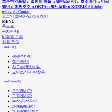
호주한인포탈 :: 멜번의 하늘 :: 멜번스카이 :: 호주바다 :: 미씨
멜번 :: 미씨호주 :: OKTA :: 멜번옥타 :: KOZBIZ
All rights
reserved / Contact
로그인
회원가입
정보찾기
MENU
홈으로
공지/안내
비회원 문의
회원 문의
수다방
생생수다방
질문/답변
친구/여행합시다
교민소식/사람찾음
구인/구직
구인게시판
구직게시판
농장/공장구인
과제&에세이
과외&개인광고