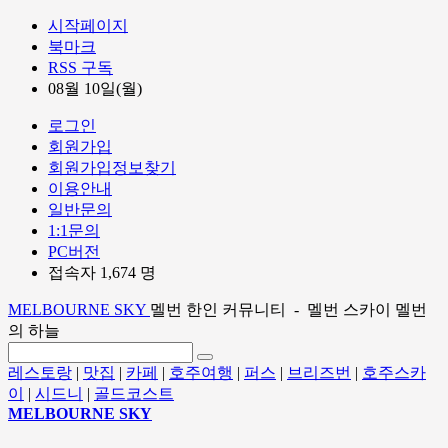
시작페이지
북마크
RSS 구독
08월 10일(월)
로그인
회원가입
회원가입정보찾기
이용안내
일반문의
1:1문의
PC버전
접속자 1,674 명
MELBOURNE SKY
멜번 한인 커뮤니티 - 멜번 스카이 멜번
의 하늘
레스토랑
|
맛집
|
카페
|
호주여행
|
퍼스
|
브리즈번
|
호주스카
이
|
시드니
|
골드코스트
MELBOURNE SKY