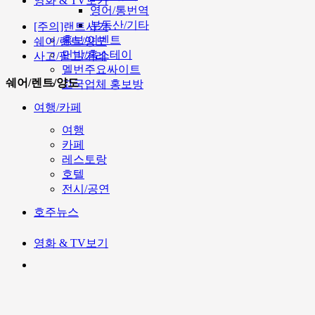
영화 & TV보기
영어/통번역
부동산/기타
[주의]랜트사기
홍보/이벤트
쉐어/렌트/양도
민박/홈스테이
사고/팔고/거래
멜번주요싸이트
쉐어/렌트/양도
고국업체 홍보방
여행/카페
여행
카페
레스토랑
호텔
전시/공연
호주뉴스
영화 & TV보기