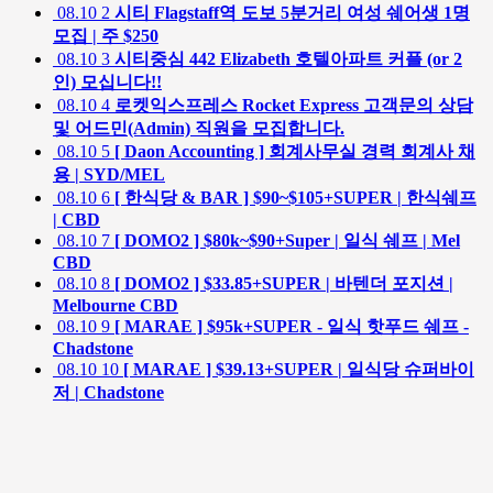
08.10
2
시티 Flagstaff역 도보 5분거리 여성 쉐어생 1명
모집 | 주 $250
08.10
3
시티중심 442 Elizabeth 호텔아파트 커플 (or 2
인) 모십니다!!
08.10
4
로켓익스프레스 Rocket Express 고객문의 상담
및 어드민(Admin) 직원을 모집합니다.
08.10
5
[ Daon Accounting ] 회계사무실 경력 회계사 채
용 | SYD/MEL
08.10
6
[ 한식당 & BAR ] $90~$105+SUPER | 한식쉐프
| CBD
08.10
7
[ DOMO2 ] $80k~$90+Super | 일식 쉐프 | Mel
CBD
08.10
8
[ DOMO2 ] $33.85+SUPER | 바텐더 포지션 |
Melbourne CBD
08.10
9
[ MARAE ] $95k+SUPER - 일식 핫푸드 쉐프 -
Chadstone
08.10
10
[ MARAE ] $39.13+SUPER | 일식당 슈퍼바이
저 | Chadstone