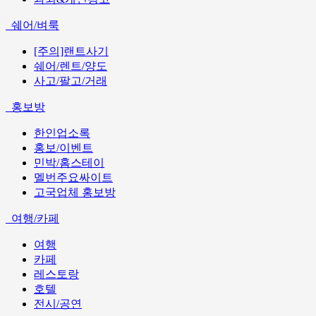
쉐어/벼룩
[주의]랜트사기
쉐어/렌트/양도
사고/팔고/거래
홍보방
한인업소록
홍보/이벤트
민박/홈스테이
멜번주요싸이트
고국업체 홍보방
여행/카페
여행
카페
레스토랑
호텔
전시/공연