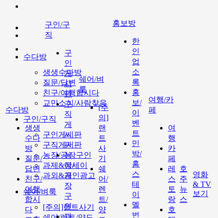
홍보방
구인/구
직
한
인
구
수다방
업
인
소
생생수다방
게
쉐어/벼
록
질문/답변
시
룩
홍
친구/여행합시다
판
여행/카
보/
교민소식/사람찾음
구
[주
수다방
페
이
직
의]
구인/구직
벤
게
생생
랜
여
트
구인게시판
시
수다
트
행
민
구직게시판
판
방
사
카
박/
농장/공장구인
농
질문/
기
페
홈
과제&에세이
장/
답변
쉐
레
호
스
영화
과외&개인광고
공
친구/
어/
스
주
테
& TV
장
여행
렌
토
뉴
쉐어/벼룩
보기
이
구
합시
트/
랑
스
멜
인
[주의]랜트사기
다
양
호
번
과
쉐어/렌트/양도