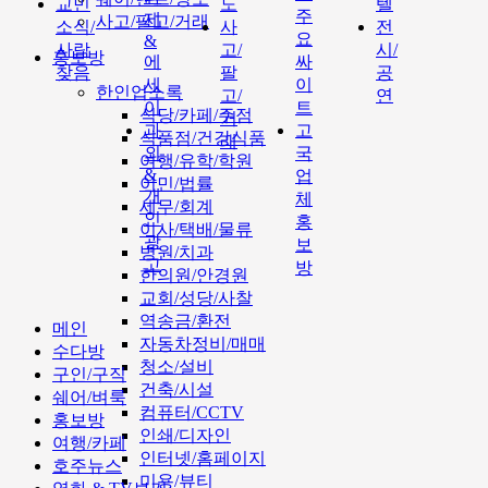
교민
도
텔
주
제
사고/팔고/거래
소식/
사
전
요
&
사람
고/
시/
홍보방
에
싸
찾음
팔
공
세
이
한인업소록
고/
연
이
트
식당/카페/주점
거
과
고
식품점/건강식품
래
외
국
여행/유학/학원
&
업
이민/법률
개
체
세무/회계
인
홍
이사/택배/물류
광
보
병원/치과
고
방
한의원/안경원
교회/성당/사찰
역송금/환전
메인
자동차정비/매매
수다방
청소/설비
구인/구직
건축/시설
쉐어/벼룩
컴퓨터/CCTV
홍보방
인쇄/디자인
여행/카페
인터넷/홈페이지
호주뉴스
미용/뷰티