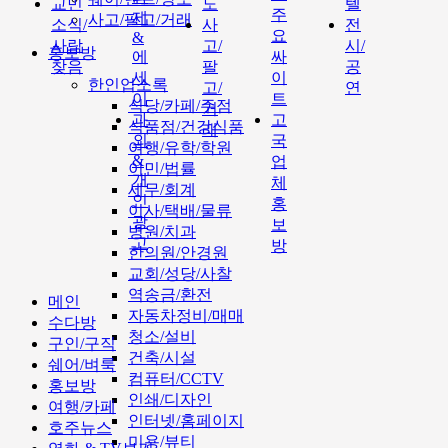
교민
도
텔
주
제
사고/팔고/거래
소식/
사
전
요
&
사람
고/
시/
홍보방
에
싸
찾음
팔
공
세
이
한인업소록
고/
연
이
트
식당/카페/주점
거
과
고
식품점/건강식품
래
외
국
여행/유학/학원
&
업
이민/법률
개
체
세무/회계
인
홍
이사/택배/물류
광
보
병원/치과
고
방
한의원/안경원
교회/성당/사찰
역송금/환전
메인
자동차정비/매매
수다방
청소/설비
구인/구직
건축/시설
쉐어/벼룩
컴퓨터/CCTV
홍보방
인쇄/디자인
여행/카페
인터넷/홈페이지
호주뉴스
미용/뷰티