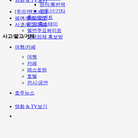
영화 & TV보기
영어/통번역
부동산/기타
[주의]랜트사기
홍보/이벤트
쉐어/렌트/양도
민박/홈스테이
사고/팔고/거래
멜번주요싸이트
사고/팔고/거래
고국업체 홍보방
여행/카페
여행
카페
레스토랑
호텔
전시/공연
호주뉴스
영화 & TV보기