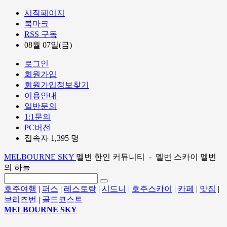
시작페이지
북마크
RSS 구독
08월 07일(금)
로그인
회원가입
회원가입정보찾기
이용안내
일반문의
1:1문의
PC버전
접속자 1,395 명
MELBOURNE SKY
멜번 한인 커뮤니티 - 멜번 스카이 멜번
의 하늘
호주여행
|
퍼스
|
레스토랑
|
시드니
|
호주스카이
|
카페
|
맛집
|
브리즈번
|
골드코스트
MELBOURNE SKY