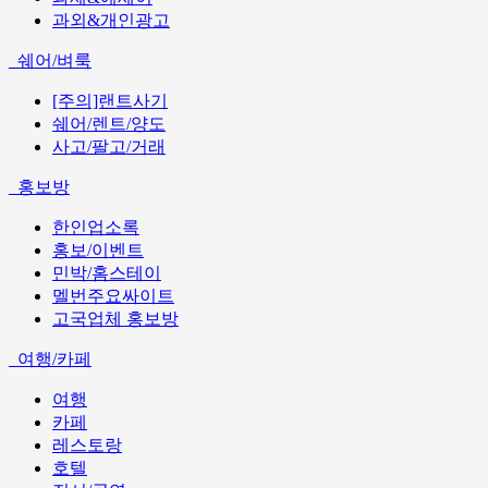
과외&개인광고
쉐어/벼룩
[주의]랜트사기
쉐어/렌트/양도
사고/팔고/거래
홍보방
한인업소록
홍보/이벤트
민박/홈스테이
멜번주요싸이트
고국업체 홍보방
여행/카페
여행
카페
레스토랑
호텔