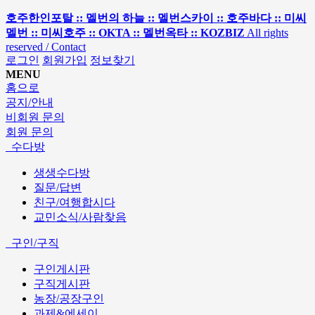
호주한인포탈 :: 멜번의 하늘 :: 멜번스카이 :: 호주바다 :: 미씨
멜번 :: 미씨호주 :: OKTA :: 멜번옥타 :: KOZBIZ
All rights
reserved / Contact
로그인
회원가입
정보찾기
MENU
홈으로
공지/안내
비회원 문의
회원 문의
수다방
생생수다방
질문/답변
친구/여행합시다
교민소식/사람찾음
구인/구직
구인게시판
구직게시판
농장/공장구인
과제&에세이