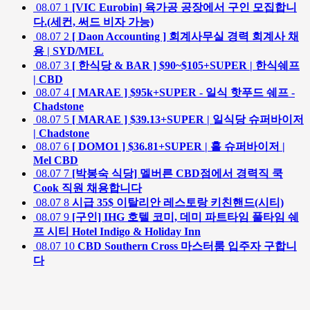
08.07
1
[VIC Eurobin] 육가공 공장에서 구인 모집합니
다.(세컨, 써드 비자 가능)
08.07
2
[ Daon Accounting ] 회계사무실 경력 회계사 채
용 | SYD/MEL
08.07
3
[ 한식당 & BAR ] $90~$105+SUPER | 한식쉐프
| CBD
08.07
4
[ MARAE ] $95k+SUPER - 일식 핫푸드 쉐프 -
Chadstone
08.07
5
[ MARAE ] $39.13+SUPER | 일식당 슈퍼바이저
| Chadstone
08.07
6
[ DOMO1 ] $36.81+SUPER | 홀 슈퍼바이저 |
Mel CBD
08.07
7
[박봉숙 식당] 멜버른 CBD점에서 경력직 쿡
Cook 직원 채용합니다
08.07
8
시급 35$ 이탈리안 레스토랑 키친핸드(시티)
08.07
9
[구인] IHG 호텔 코미, 데미 파트타임 풀타임 쉐
프 시티 Hotel Indigo & Holiday Inn
08.07
10
CBD Southern Cross 마스터룸 입주자 구합니
다