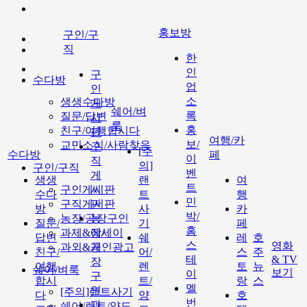
홍보방
구인/구
직
한
인
구
수다방
업
인
소
생생수다방
게
쉐어/벼
록
질문/답변
시
룩
홍
친구/여행합시다
판
여행/카
보/
교민소식/사람찾음
구
[주
수다방
페
이
직
의]
구인/구직
벤
게
생생
랜
여
트
구인게시판
시
수다
트
행
민
구직게시판
판
방
사
카
박/
농장/공장구인
농
질문/
기
페
홈
과제&에세이
장/
답변
쉐
레
호
스
영화
과외&개인광고
공
친구/
어/
스
주
테
& TV
장
여행
렌
토
뉴
쉐어/벼룩
보기
이
구
합시
트/
랑
스
멜
인
[주의]랜트사기
다
양
호
번
과
쉐어/렌트/양도