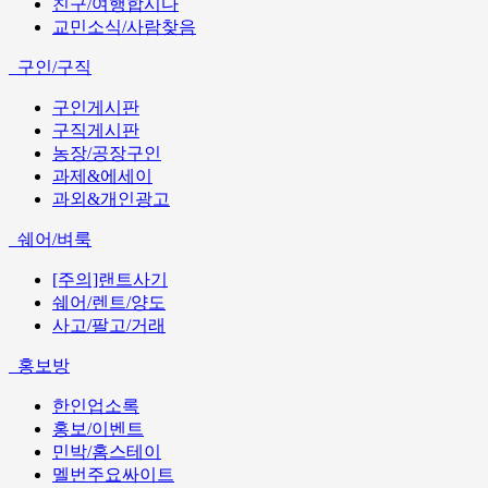
친구/여행합시다
교민소식/사람찾음
구인/구직
구인게시판
구직게시판
농장/공장구인
과제&에세이
과외&개인광고
쉐어/벼룩
[주의]랜트사기
쉐어/렌트/양도
사고/팔고/거래
홍보방
한인업소록
홍보/이벤트
민박/홈스테이
멜번주요싸이트