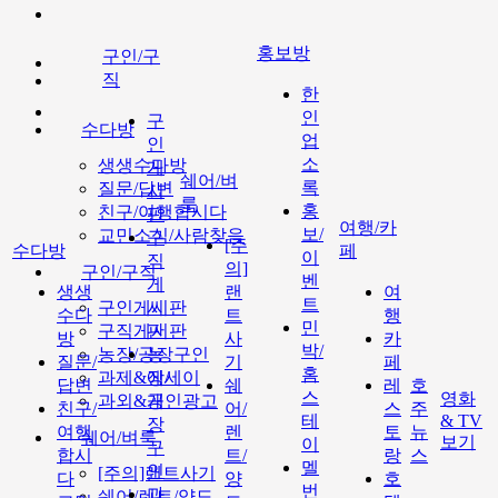
홍보방
구인/구
직
한
인
구
수다방
업
인
소
생생수다방
게
쉐어/벼
록
질문/답변
시
룩
홍
친구/여행합시다
판
여행/카
보/
교민소식/사람찾음
구
[주
수다방
페
이
직
의]
구인/구직
벤
게
생생
랜
여
트
구인게시판
시
수다
트
행
민
구직게시판
판
방
사
카
박/
농장/공장구인
농
질문/
기
페
홈
과제&에세이
장/
답변
쉐
레
호
스
영화
과외&개인광고
공
친구/
어/
스
주
테
& TV
장
여행
렌
토
뉴
쉐어/벼룩
보기
이
구
합시
트/
랑
스
멜
인
[주의]랜트사기
다
양
호
번
과
쉐어/렌트/양도