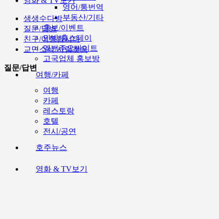
영화 & TV보기
영어/통번역
부동산/기타
생생수다방
홍보/이벤트
질문/답변
민박/홈스테이
친구/여행합시다
멜번주요싸이트
교민소식/사람찾음
고국업체 홍보방
질문/답변
여행/카페
여행
카페
레스토랑
호텔
전시/공연
호주뉴스
영화 & TV보기