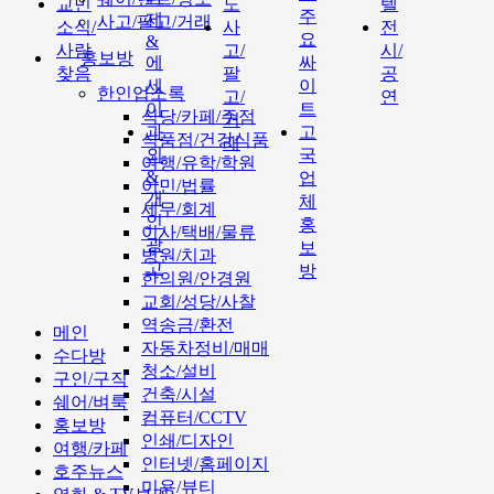
교민
도
텔
주
제
사고/팔고/거래
소식/
사
전
요
&
사람
고/
시/
홍보방
에
싸
찾음
팔
공
세
이
한인업소록
고/
연
이
트
식당/카페/주점
거
과
고
식품점/건강식품
래
외
국
여행/유학/학원
&
업
이민/법률
개
체
세무/회계
인
홍
이사/택배/물류
광
보
병원/치과
고
방
한의원/안경원
교회/성당/사찰
역송금/환전
메인
자동차정비/매매
수다방
청소/설비
구인/구직
건축/시설
쉐어/벼룩
컴퓨터/CCTV
홍보방
인쇄/디자인
여행/카페
인터넷/홈페이지
호주뉴스
미용/뷰티