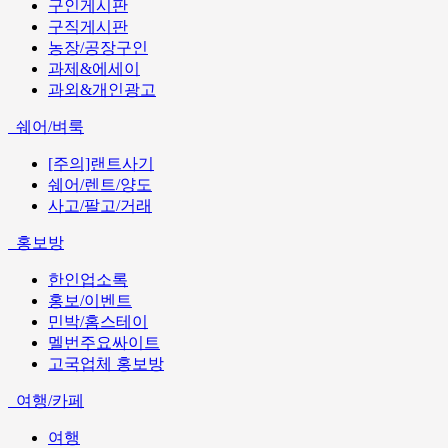
구인게시판
구직게시판
농장/공장구인
과제&에세이
과외&개인광고
쉐어/벼룩
[주의]랜트사기
쉐어/렌트/양도
사고/팔고/거래
홍보방
한인업소록
홍보/이벤트
민박/홈스테이
멜번주요싸이트
고국업체 홍보방
여행/카페
여행