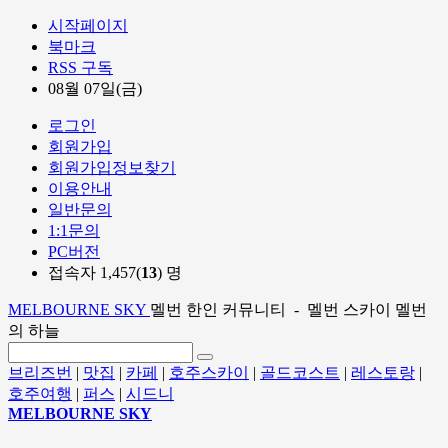
시작페이지
북마크
RSS 구독
08월 07일(금)
로그인
회원가입
회원가입정보찾기
이용안내
일반문의
1:1문의
PC버전
접속자 1,457(
13
) 명
MELBOURNE SKY
멜번 한인 커뮤니티 - 멜번 스카이 멜번
의 하늘
브리즈번
|
맛집
|
카페
|
호주스카이
|
골드코스트
|
레스토랑
|
호주여행
|
퍼스
|
시드니
MELBOURNE SKY