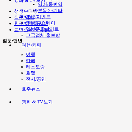
영화 & TV보기
영어/통번역
부동산/기타
생생수다방
홍보/이벤트
질문/답변
민박/홈스테이
친구/여행합시다
멜번주요싸이트
교민소식/사람찾음
고국업체 홍보방
질문/답변
여행/카페
여행
카페
레스토랑
호텔
전시/공연
호주뉴스
영화 & TV보기