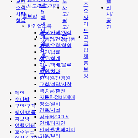
교민
도
텔
주
제
사고/팔고/거래
소식/
사
전
요
&
사람
고/
시/
홍보방
에
싸
찾음
팔
공
세
이
한인업소록
고/
연
이
트
식당/카페/주점
거
과
고
식품점/건강식품
래
외
국
여행/유학/학원
&
업
이민/법률
개
체
세무/회계
인
홍
이사/택배/물류
광
보
병원/치과
고
방
한의원/안경원
교회/성당/사찰
역송금/환전
메인
자동차정비/매매
수다방
청소/설비
구인/구직
건축/시설
쉐어/벼룩
컴퓨터/CCTV
홍보방
인쇄/디자인
여행/카페
인터넷/홈페이지
호주뉴스
미용/뷰티