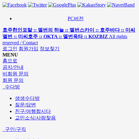
PC버전
호주한인포탈 :: 멜번의 하늘 :: 멜번스카이 :: 호주바다 :: 미씨
멜번 :: 미씨호주 :: OKTA :: 멜번옥타 :: KOZBIZ
All rights
reserved / Contact
로그인
회원가입
정보찾기
MENU
홈으로
공지/안내
비회원 문의
회원 문의
수다방
생생수다방
질문/답변
친구/여행합시다
교민소식/사람찾음
구인/구직