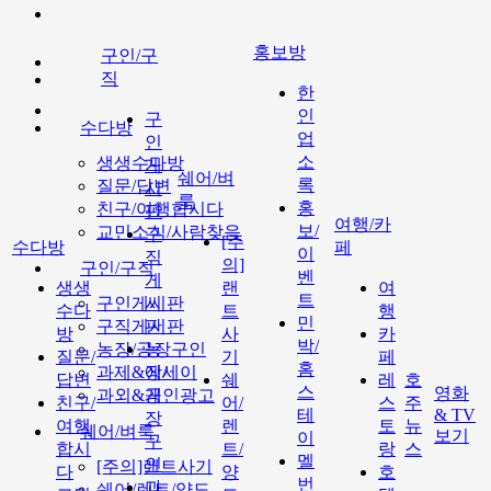
홍보방
구인/구
직
한
인
구
수다방
업
인
소
생생수다방
게
쉐어/벼
록
질문/답변
시
룩
홍
친구/여행합시다
판
여행/카
보/
교민소식/사람찾음
구
[주
수다방
페
이
직
의]
구인/구직
벤
게
생생
랜
여
트
구인게시판
시
수다
트
행
민
구직게시판
판
방
사
카
박/
농장/공장구인
농
질문/
기
페
홈
과제&에세이
장/
답변
쉐
레
호
스
영화
과외&개인광고
공
친구/
어/
스
주
테
& TV
장
여행
렌
토
뉴
쉐어/벼룩
보기
이
구
합시
트/
랑
스
멜
인
[주의]랜트사기
다
양
호
번
과
쉐어/렌트/양도