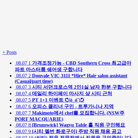
+
Posts
08.07
1
가격조정가능 - CBD Southern Cross 최고급아
파트 마스터룸 쉐어생 구합니다
08.07
2
Donvale VIC 3111 *Hire* Hair salon assistant
(Casual/part time)
08.07
3
시티 서던크로스역 2인1실 남자 한분 구합니다
08.07
4
데일리 하이페이 마사지 샾 시티 근처
08.07
5
PT 1+1 이벤트 ᕦ(ò_óˇ)ᕤ
08.07
6
오피스 클리너 구인 - 트루가니나 지역
08.07
7
Makimoto에서 chef를 모집합니다. (NSW주
PORT MACQUARIE)
08.07
8
[Brunswick] Wagyu Table 홀 직원 구인해요
08.07
9
[시티 멜번 화로구이] 주방 직원 채용 공고
08.07
10
(씨티) 정육 전문점에서 직원을 구인중입니다.